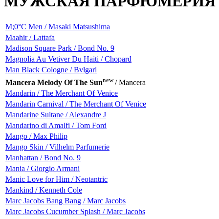
МУЖСКАЯ ПАРФЮМЕРИЯ
M;0°С Men / Masaki Matsushima
Maahir / Lattafa
Madison Square Park / Bond No. 9
Magnolia Au Vetiver Du Haiti / Chopard
Man Black Cologne / Bvlgari
new
Mancera Melody Of The Sun
/ Mancera
Mandarin / The Merchant Of Venice
Mandarin Carnival / The Merchant Of Venice
Mandarine Sultane / Alexandre J
Mandarino di Amalfi / Tom Ford
Mango / Max Philip
Mango Skin / Vilhelm Parfumerie
Manhattan / Bond No. 9
Mania / Giorgio Armani
Manic Love for Him / Neotantric
Mankind / Kenneth Cole
Marc Jacobs Bang Bang / Marc Jacobs
Marc Jacobs Cucumber Splash / Marc Jacobs