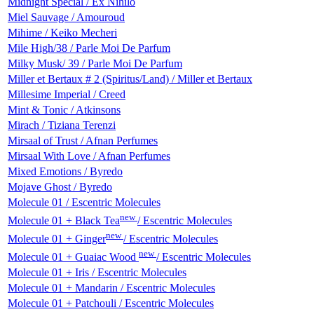
Midnight Special / Ex Nihilo
Miel Sauvage / Amouroud
Mihime / Keiko Mecheri
Mile High/38 / Parle Moi De Parfum
Milky Musk/ 39 / Parle Moi De Parfum
Miller et Bertaux # 2 (Spiritus/Land) / Miller et Bertaux
Millesime Imperial / Creed
Mint & Tonic / Atkinsons
Mirach / Tiziana Terenzi
Mirsaal of Trust / Afnan Perfumes
Mirsaal With Love / Afnan Perfumes
Mixed Emotions / Byredo
Mojave Ghost / Byredo
Molecule 01 / Escentric Molecules
new
Molecule 01 + Black Tea
/ Escentric Molecules
new
Molecule 01 + Ginger
/ Escentric Molecules
new
Molecule 01 + Guaiac Wood
/ Escentric Molecules
Molecule 01 + Iris / Escentric Molecules
Molecule 01 + Mandarin / Escentric Molecules
Molecule 01 + Patchouli / Escentric Molecules