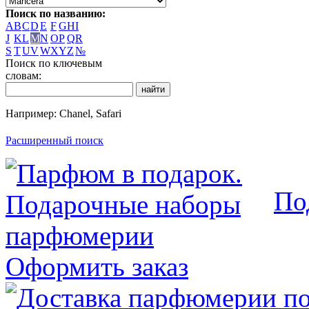
Поиск по названию:
A
B
C
D
E
F
G
H
I
J
K
L
M
N
O
P
Q
R
S
T
U
V
W
X
Y
Z
№
Поиск по ключевым
словам:
Например: Chanel, Safari
Расширенный поиск
По
Оформить заказ