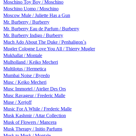
Moschino Toy Boy / Moschino
Moschino Uomo / Moschino
Moscow Mule / Juliette Has a Gun
Mr. Burberry / Burberry
Mr. Burberry Eau de Parfum / Burberry
Mr. Burberry Indigo / Burberry
Much Ado About The Duke / Penhaligon`s
Mugler Cologne Love You All / Thierry Mugler
Mukhallat / Montale
Mulholland / Keiko Mecheri
Multilotus / Hermetica
Mumbai Noise / Byredo
Musc / Keiko Mecheri
Musc Immortel / Atelier Des Ors
Musc Ravageur / Frederic Malle
Muse / Xerjoff
Music For A While / Frederic Malle
Musk Kashmir / Attar Collection
Musk of Flowers / Mancera
Musk Therapy / Initio Parfums
Musk to Musk / Montale