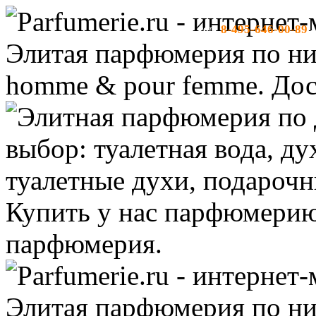
8-495-646-00-89
тел:
-