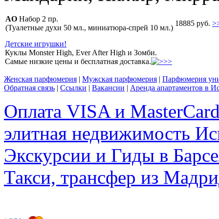
AO
Набор 2 пр.
18885 руб.
>
(Туалетные духи 50 мл., миниатюра-спрей 10 мл.)
Детские игрушки!
Куклы Monster High, Ever After High и Зомби.
Самые низкие цены и бесплатная доставка.
Женская парфюмерия
|
Мужская парфюмерия
|
Парфюмерия уни
Обратная связь
|
Ссылки
|
Вакансии
|
Аренда апартаментов в И
Оплата VISA и MasterCar
элитная недвижимость Исп
Экскурсии и Гиды в Барсе
Такси, трансфер из Мадри