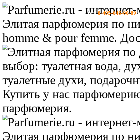
8-495-646-00-89
тел:
-