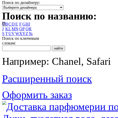
Поиск по дизайнеру:
Поиск по названию:
A
B
C
D
E
F
G
H
I
J
K
L
M
N
O
P
Q
R
S
T
U
V
W
X
Y
Z
№
Поиск по ключевым
словам:
Например: Chanel, Safari
Расширенный поиск
Оформить заказ