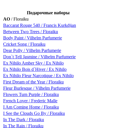
Подарочные наборы
AO
/ Floraiku
Baccarat Rouge 540 / Francis Kurkdjian
Between Two Trees / Floraiku
Body Paint / Vilhelm Parfumerie
Cricket Song / Floraiku
Dear Polly / Vilhelm Parfumerie
Don`t Tell Jasmine / Vilhelm Parfumerie
Ex Nihilo Amber Sky / Ex Nihilo
Ex Nihilo Bois d`Hiver / Ex Nihilo
Ex Nihilo Fleur Narcotique / Ex Nihilo
First Dream of the Year / Floraiku
Fleur Burlesque / Vilhelm Parfumerie
Flowers Turn Purple / Floraiku
French Lover / Frederic Malle
I Am Coming Home / Floraiku
I See the Clouds Go By / Floraiku
In The Dark / Floraiku
In The Rain / Floraiku