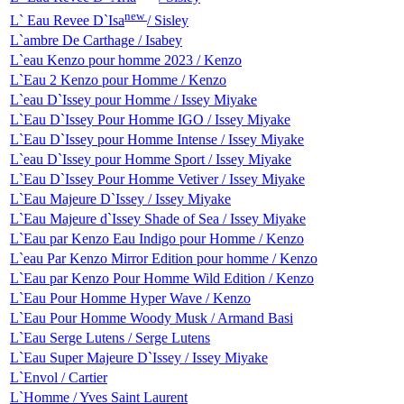
new
L` Eau Revee D`Isa
/ Sisley
L`ambre De Carthage / Isabey
L`eau Kenzo pour homme 2023 / Kenzo
L`Eau 2 Kenzo pour Homme / Kenzo
L`eau D`Issey pour Homme / Issey Miyake
L`Eau D`Issey Pour Homme IGO / Issey Miyake
L`Eau D`Issey pour Homme Intense / Issey Miyake
L`eau D`Issey pour Homme Sport / Issey Miyake
L`Eau D`Issey Pour Homme Vetiver / Issey Miyake
L`Eau Majeure D`Issey / Issey Miyake
L`Eau Majeure d`Issey Shade of Sea / Issey Miyake
L`Eau par Kenzo Eau Indigo pour Homme / Kenzo
L`eau Par Kenzo Mirror Edition pour homme / Kenzo
L`Eau par Kenzo Pour Homme Wild Edition / Kenzo
L`Eau Pour Homme Hyper Wave / Kenzo
L`Eau Pour Homme Woody Musk / Armand Basi
L`Eau Serge Lutens / Serge Lutens
L`Eau Super Majeure D`Issey / Issey Miyake
L`Envol / Cartier
L`Homme / Yves Saint Laurent