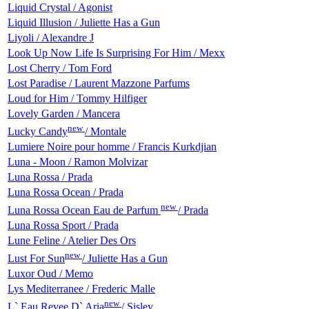
Liquid Crystal / Agonist
Liquid Illusion / Juliette Has a Gun
Liyoli / Alexandre J
Look Up Now Life Is Surprising For Him / Mexx
Lost Cherry / Tom Ford
Lost Paradise / Laurent Mazzone Parfums
Loud for Him / Tommy Hilfiger
Lovely Garden / Mancera
new
Lucky Candy
/ Montale
Lumiere Noire pour homme / Francis Kurkdjian
Luna - Moon / Ramon Molvizar
Luna Rossa / Prada
Luna Rossa Ocean / Prada
new
Luna Rossa Ocean Eau de Parfum
/ Prada
Luna Rossa Sport / Prada
Lune Feline / Atelier Des Ors
new
Lust For Sun
/ Juliette Has a Gun
Luxor Oud / Memo
Lys Mediterranee / Frederic Malle
new
L` Eau Revee D` Aria
/ Sisley