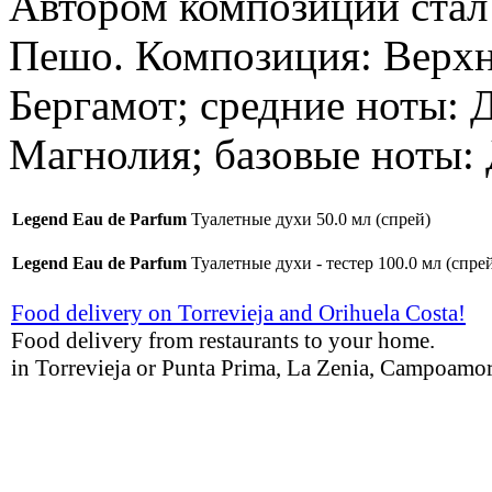
Автором композиции стал
Пешо. Композиция: Верхн
Бергамот; средние ноты: 
Магнолия; базовые ноты:
Legend Eau de Parfum
Туалетные духи 50.0 мл (спрей)
Legend Eau de Parfum
Туалетные духи - тестер 100.0 мл (спре
Food delivery on Torrevieja and Orihuela Costa!
Food delivery from restaurants to your home.
in Torrevieja or Punta Prima, La Zenia, Campoamor,