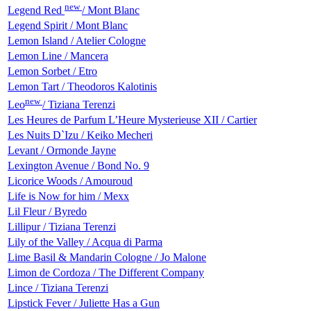
new
Legend Red
/ Mont Blanc
Legend Spirit / Mont Blanc
Lemon Island / Atelier Cologne
Lemon Line / Mancera
Lemon Sorbet / Etro
Lemon Tart / Theodoros Kalotinis
new
Leo
/ Tiziana Terenzi
Les Heures de Parfum L’Heure Mysterieuse XII / Cartier
Les Nuits D`Izu / Keiko Mecheri
Levant / Ormonde Jayne
Lexington Avenue / Bond No. 9
Licorice Woods / Amouroud
Life is Now for him / Mexx
Lil Fleur / Byredo
Lillipur / Tiziana Terenzi
Lily of the Valley / Acqua di Parma
Lime Basil & Mandarin Cologne / Jo Malone
Limon de Cordoza / The Different Company
Lince / Tiziana Terenzi
Lipstick Fever / Juliette Has a Gun