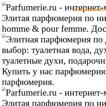
8-495-646-00-89
тел:
-