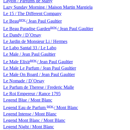
Layton / Parfums de Marly
Lazy Sunday Morning / Maison Martin Margiela
Le 15 / The Different Company
new
Le Beau
/ Jean Paul Gaultier
new
Le Beau Paradise Garden
/ Jean Paul Gaultier
Le Dandy / D`Orsay
Le Jardin de Monsieur Li / Hermes
Le Labo Santal 33 / Le Labo
Le Male / Jean Paul Gaultier
new
Le Male Elixir
/ Jean Paul Gaultier
Le Male Le Parfum / Jean Paul Gaultier
Le Male On Board / Jean Paul Gaultier
Le Nomade / D`Orsay
Le Parfum de Therese / Frederic Malle
Le Roi Empereur / Rance 1795
Legend Blue / Mont Blanc
new
Legend Eau de Parfum
/ Mont Blanc
Legend Intense / Mont Blanc
Legend Mont Blanc / Mont Blanc
Legend Night / Mont Blanc