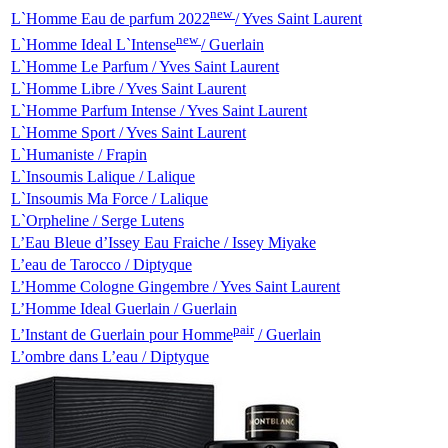
new
L`Homme Eau de parfum 2022
/ Yves Saint Laurent
new
L`Homme Ideal L`Intense
/ Guerlain
L`Homme Le Parfum / Yves Saint Laurent
L`Homme Libre / Yves Saint Laurent
L`Homme Parfum Intense / Yves Saint Laurent
L`Homme Sport / Yves Saint Laurent
L`Humaniste / Frapin
L`Insoumis Lalique / Lalique
L`Insoumis Ma Force / Lalique
L`Orpheline / Serge Lutens
L’Eau Bleue d’Issey Eau Fraiche / Issey Miyake
L’eau de Tarocco / Diptyque
L’Homme Cologne Gingembre / Yves Saint Laurent
L’Homme Ideal Guerlain / Guerlain
pair
L’Instant de Guerlain pour Homme
/ Guerlain
L’ombre dans L’eau / Diptyque