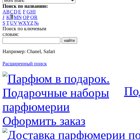
Поиск по названию:
A
B
C
D
E
F
G
H
I
J
K
L
M
N
O
P
Q
R
S
T
U
V
W
X
Y
Z
№
Поиск по ключевым
словам:
Например: Chanel, Safari
Расширенный поиск
По
Оформить заказ