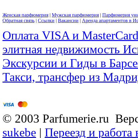
Женская парфюмерия
|
Мужская парфюмерия
|
Парфюмерия уни
Обратная связь
|
Ссылки
|
Вакансии
|
Аренда апартаментов в И
Оплата VISA и MasterCar
элитная недвижимость Исп
Экскурсии и Гиды в Барсе
Такси, трансфер из Мадри
© 2003 Parfumerie.ru Вер
sukebe
|
Переезд и работа