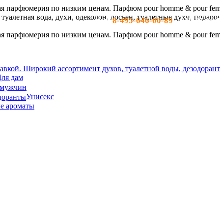
8-495-646-00-89
тел:
- c 10-19 по м
ля дам
 мужчин
Унисекс
е ароматы