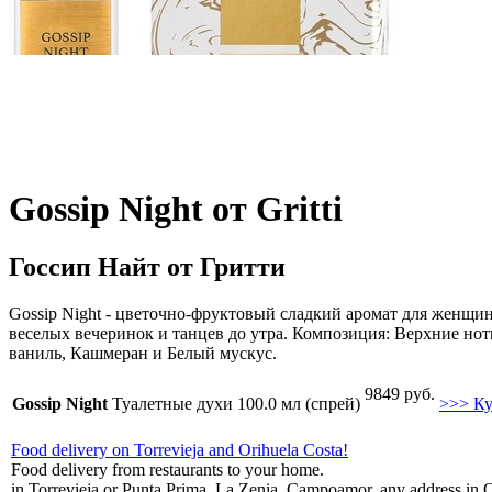
Gossip Night от Gritti
Госсип Найт от Гритти
Gossip Night - цветочно-фруктовый сладкий аромат для женщин
веселых вечеринок и танцев до утра. Композиция: Верхние нот
ваниль, Кашмеран и Белый мускус.
9849 руб.
Gossip Night
Туалетные духи 100.0 мл (спрей)
>>> К
Food delivery on Torrevieja and Orihuela Costa!
Food delivery from restaurants to your home.
in Torrevieja or Punta Prima, La Zenia, Campoamor, any address in O