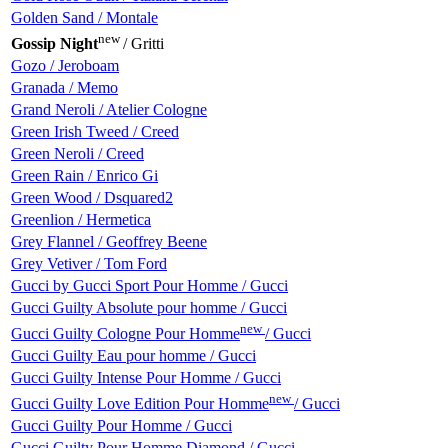
Golden Sand / Montale
new
Gossip Night
/ Gritti
Gozo / Jeroboam
Granada / Memo
Grand Neroli / Atelier Cologne
Green Irish Tweed / Creed
Green Neroli / Creed
Green Rain / Enrico Gi
Green Wood / Dsquared2
Greenlion / Hermetica
Grey Flannel / Geoffrey Beene
Grey Vetiver / Tom Ford
Gucci by Gucci Sport Pour Homme / Gucci
Gucci Guilty Absolute pour homme / Gucci
new
Gucci Guilty Cologne Pour Homme
/ Gucci
Gucci Guilty Eau pour homme / Gucci
Gucci Guilty Intense Pour Homme / Gucci
new
Gucci Guilty Love Edition Pour Homme
/ Gucci
Gucci Guilty Pour Homme / Gucci
Gucci Guilty Pour Homme Diamond / Gucci