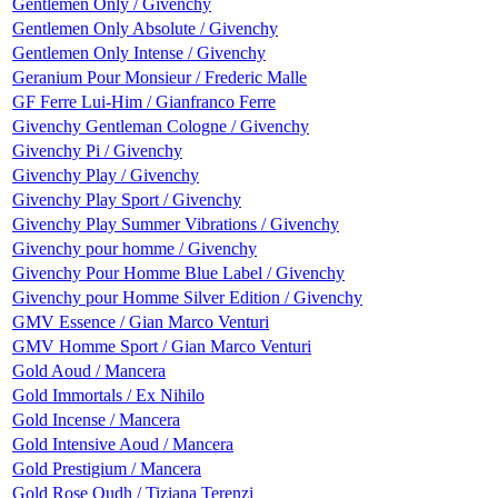
Gentlemen Only / Givenchy
Gentlemen Only Absolute / Givenchy
Gentlemen Only Intense / Givenchy
Geranium Pour Monsieur / Frederic Malle
GF Ferre Lui-Him / Gianfranco Ferre
Givenchy Gentleman Cologne / Givenchy
Givenchy Pi / Givenchy
Givenchy Play / Givenchy
Givenchy Play Sport / Givenchy
Givenchy Play Summer Vibrations / Givenchy
Givenchy pour homme / Givenchy
Givenchy Pour Homme Blue Label / Givenchy
Givenchy pour Homme Silver Edition / Givenchy
GMV Essence / Gian Marco Venturi
GMV Homme Sport / Gian Marco Venturi
Gold Aoud / Mancera
Gold Immortals / Ex Nihilo
Gold Incense / Mancera
Gold Intensive Aoud / Mancera
Gold Prestigium / Mancera
Gold Rose Oudh / Tiziana Terenzi