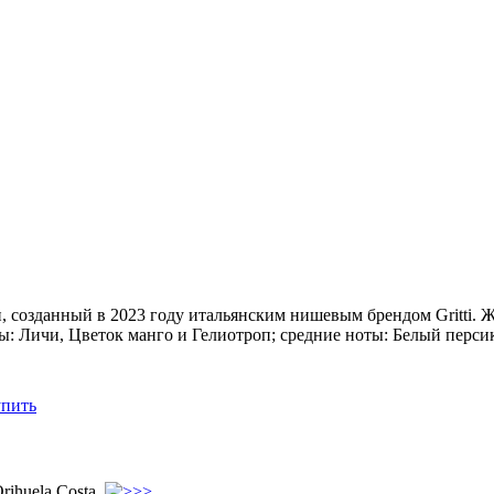
, созданный в 2023 году итальянским нишевым брендом Gritti. 
ы: Личи, Цветок манго и Гелиотроп; средние ноты: Белый перси
упить
rihuela Costa..