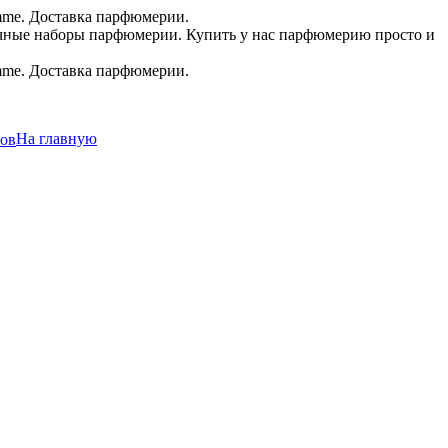
.в.
На главную