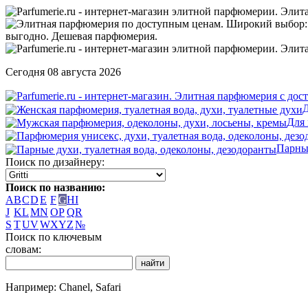
Сегодня 08 августа 2026
Д
Для
Парны
Поиск по дизайнеру:
Поиск по названию:
A
B
C
D
E
F
G
H
I
J
K
L
M
N
O
P
Q
R
S
T
U
V
W
X
Y
Z
№
Поиск по ключевым
словам:
Например: Chanel, Safari