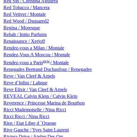
Red Sin / Christina Aguilera
Red Tobacco / Mancera
Red Vetiver / Montale
Red Wood / Dsquared2
Regina / Moresque
Rehab / Initio Parfums
Renaissance / Xerjoff
Rendez-vous a Milan / Montale
Rendez-Vous A Moscou / Montale
new
Rendez-vous a Paris
/ Montale
Renegades Bertrand Duchaufour / Renegades
Reve / Van Cleef & Arpels
Reve d`Infini / Lalique
Reve Elixir / Van Cleef & Arpels
REVEAL Calvin Klein / Calvin Klein
Reverence / Princesse Marina de Bourbon
Ricci Mademoiselle / Nina Ricci
Ricci Ricci / Nina Ricci
Rien / Etat Libre d `Orange
Rive Gauche / Yves Saint Laurent
Riviera Drive / Atelier Des Ors