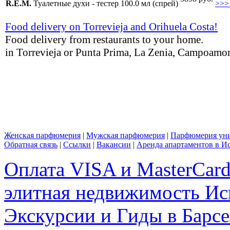
R.E.M.
Туалетные духи - тестер 100.0 мл (спрей)
>>>
Food delivery on Torrevieja and Orihuela Costa!
Food delivery from restaurants to your home.
in Torrevieja or Punta Prima, La Zenia, Campoamor,
Женская парфюмерия
|
Мужская парфюмерия
|
Парфюмерия уни
Обратная связь
|
Ссылки
|
Вакансии
|
Аренда апартаментов в И
Оплата VISA и MasterCar
элитная недвижимость Исп
Экскурсии и Гиды в Барсе