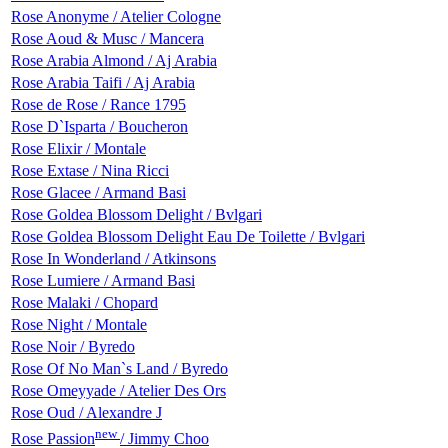
Rose Anonyme / Atelier Cologne
Rose Aoud & Musc / Mancera
Rose Arabia Almond / Aj Arabia
Rose Arabia Taifi / Aj Arabia
Rose de Rose / Rance 1795
Rose D`Isparta / Boucheron
Rose Elixir / Montale
Rose Extase / Nina Ricci
Rose Glacee / Armand Basi
Rose Goldea Blossom Delight / Bvlgari
Rose Goldea Blossom Delight Eau De Toilette / Bvlgari
Rose In Wonderland / Atkinsons
Rose Lumiere / Armand Basi
Rose Malaki / Chopard
Rose Night / Montale
Rose Noir / Byredo
Rose Of No Man`s Land / Byredo
Rose Omeyyade / Atelier Des Ors
Rose Oud / Alexandre J
new
Rose Passion
/ Jimmy Choo