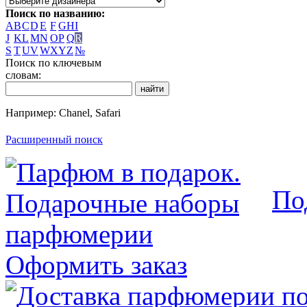
Поиск по названию:
A
B
C
D
E
F
G
H
I
J
K
L
M
N
O
P
Q
R
S
T
U
V
W
X
Y
Z
№
Поиск по ключевым
словам:
Например: Chanel, Safari
Расширенный поиск
По
Оформить заказ