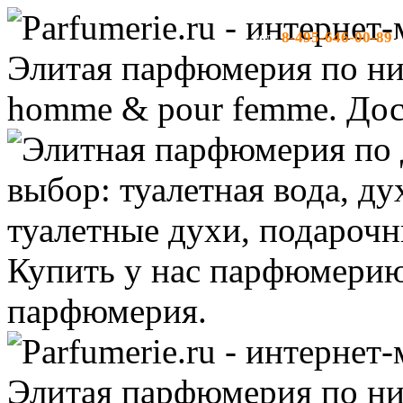
8-495-646-00-89
тел:
-