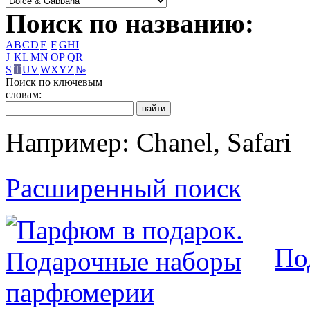
Поиск по названию:
A
B
C
D
E
F
G
H
I
J
K
L
M
N
O
P
Q
R
S
T
U
V
W
X
Y
Z
№
Поиск по ключевым
словам:
Например: Chanel, Safari
Расширенный поиск
По