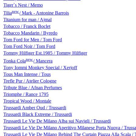
Tiger`s Nest / Memo
new
Tilia
/ Mark - Antonine Barrois
Titanium for man / Ajmal
Tobacco / Franck Boclet
Tobacco Mandarin / Byredo
Tom Ford for Men / Tom Ford
Tom Ford Noir / Tom Ford
Tommy Hilfiger Est.1985 / Tommy Hilfiger
new
Tonka Cola
/ Mancera
Tony Iommi Monkey Special / Xerjoff
Tous Man Intense / Tous
Trefle Pur / Atelier Cologne
Tribute Blue / Afnan Perfumes
Triomphe / Rance 1795
Tropical Wood / Montale
Trussardi Amber Oud / Trussardi
Trussardi Black Extreme / Trussardi
Trussardi Le Vie De Milano Alba sui Navigli / Trussardi
Trussardi Le Vie De Milano Aperitivo Milanese Porta Nuova / Trussa
Trussardi Le Vie De Milano Behind The Curtain Piazza Alla Scala / 