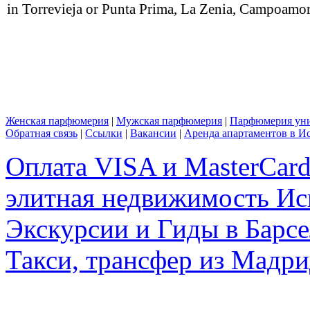
in Torrevieja or Punta Prima, La Zenia, Campoamor,
Женская парфюмерия
|
Мужская парфюмерия
|
Парфюмерия уни
Обратная связь
|
Ссылки
|
Вакансии
|
Аренда апартаментов в И
Оплата VISA и MasterCar
элитная недвижимость Исп
Экскурсии и Гиды в Барсе
Такси, трансфер из Мадри