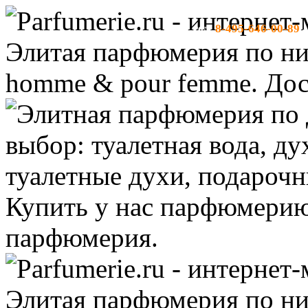
8-495-646-00-89
тел:
-