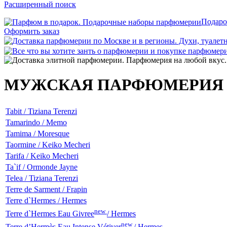
Расширенный поиск
Подаро
Оформить заказ
МУЖСКАЯ ПАРФЮМЕРИЯ
Tabit / Tiziana Terenzi
Tamarindo / Memo
Tamima / Moresque
Taormine / Keiko Mecheri
Tarifa / Keiko Mecheri
Ta`if / Ormonde Jayne
Telea / Tiziana Terenzi
Terre de Sarment / Frapin
Terre d`Hermes / Hermes
new
Terre d`Hermes Eau Givree
/ Hermes
new
Terre d’Hermès Eau Intense Vétiver
/ Hermes