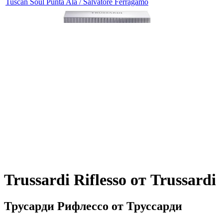
Tuscan Soul Punta Ala / Salvatore Ferragamo
Trussardi Riflesso от Trussardi
Трусарди Рифлессо от Труссарди