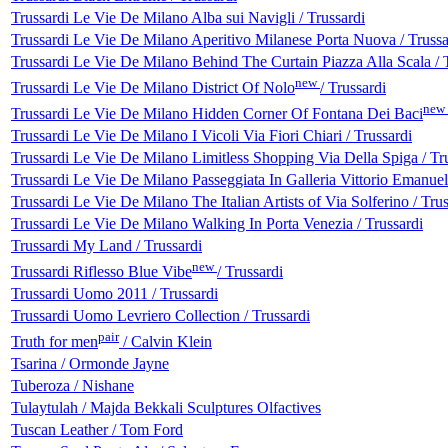
Trussardi Le Vie De Milano Alba sui Navigli / Trussardi
Trussardi Le Vie De Milano Aperitivo Milanese Porta Nuova / Trussa
Trussardi Le Vie De Milano Behind The Curtain Piazza Alla Scala / 
new
Trussardi Le Vie De Milano District Of Nolo
/ Trussardi
new
Trussardi Le Vie De Milano Hidden Corner Of Fontana Dei Baci
Trussardi Le Vie De Milano I Vicoli Via Fiori Chiari / Trussardi
Trussardi Le Vie De Milano Limitless Shopping Via Della Spiga / Tr
Trussardi Le Vie De Milano Passeggiata In Galleria Vittorio Emanuele
Trussardi Le Vie De Milano The Italian Artists of Via Solferino / Trus
Trussardi Le Vie De Milano Walking In Porta Venezia / Trussardi
Trussardi My Land / Trussardi
new
Trussardi Riflesso Blue Vibe
/ Trussardi
Trussardi Uomo 2011 / Trussardi
Trussardi Uomo Levriero Collection / Trussardi
pair
Truth for men
/ Calvin Klein
Tsarina / Ormonde Jayne
Tuberoza / Nishane
Tulaytulah / Majda Bekkali Sculptures Olfactives
Tuscan Leather / Tom Ford