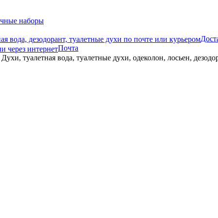
чные наборы
Дост
Почта