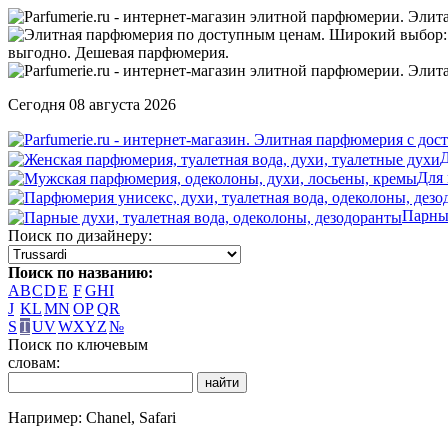
Сегодня 08 августа 2026
Д
Для
Парны
Поиск по дизайнеру:
Поиск по названию:
A
B
C
D
E
F
G
H
I
J
K
L
M
N
O
P
Q
R
S
T
U
V
W
X
Y
Z
№
Поиск по ключевым
словам:
Например: Chanel, Safari