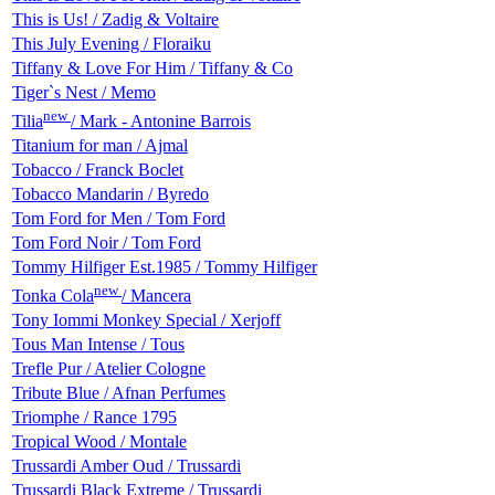
This is Us! / Zadig & Voltaire
This July Evening / Floraiku
Tiffany & Love For Him / Tiffany & Co
Tiger`s Nest / Memo
new
Tilia
/ Mark - Antonine Barrois
Titanium for man / Ajmal
Tobacco / Franck Boclet
Tobacco Mandarin / Byredo
Tom Ford for Men / Tom Ford
Tom Ford Noir / Tom Ford
Tommy Hilfiger Est.1985 / Tommy Hilfiger
new
Tonka Cola
/ Mancera
Tony Iommi Monkey Special / Xerjoff
Tous Man Intense / Tous
Trefle Pur / Atelier Cologne
Tribute Blue / Afnan Perfumes
Triomphe / Rance 1795
Tropical Wood / Montale
Trussardi Amber Oud / Trussardi
Trussardi Black Extreme / Trussardi