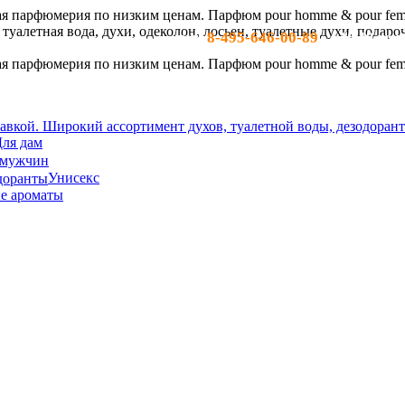
8-495-646-00-89
тел:
- c 10-19 по м
ля дам
 мужчин
Унисекс
е ароматы