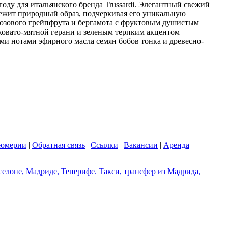
 году для итальянского бренда Trussardi. Элегантный свежий
вежит природный образ, подчеркивая его уникальную
розового грейпфрута и бергамота с фруктовым душистым
ковато-мятной герани и зеленым терпким акцентом
ми нотами эфирного масла семян бобов тонка и древесно-
фюмерии
|
Обратная связь
|
Ссылки
|
Вакансии
|
Аренда
елоне, Мадриде, Тенерифе. Такси, трансфер из Мадрида,