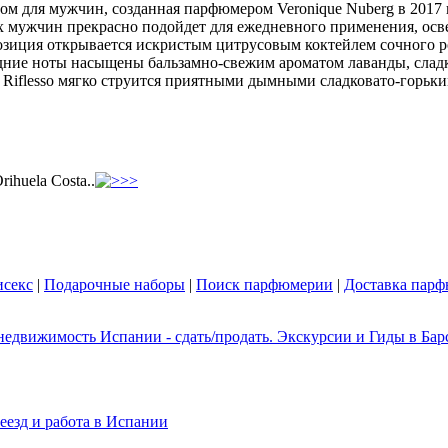
матом для мужчин, созданная парфюмером Veronique Nuberg в 2017
ных мужчин прекрасно подойдет для ежедневного применения, ос
озиция открывается искристым цитрусовым коктейлем сочного 
едние ноты насыщены бальзамно-свежим ароматом лаванды, слад
 Riflesso мягко струится приятными дымными сладковато-горьки
rihuela Costa..
секс
|
Подарочные наборы
|
Поиск парфюмерии
|
Доставка пар
едвижимость Испании - сдать/продать. Экскурсии и Гиды в Барс
еезд и работа в Испании