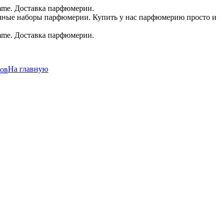
.в.
На главную