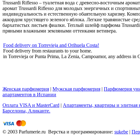
Trussardi Riflesso – туалетная вода с древесно-восточным аро
аромат Trussardi Riflesso для молодых энергичных и спортив
индивидуальность и естественную обаятельную харизму. Комп
аккордом хрустящего зеленого яблока. Легкие травянистые ср
бархатистых листьев фиалки. Теплый шлейф парфюма Trussardi
пряными влажными земляными оттенками ветивера.
Food delivery on Torrevieja and Orihuela Costa!
Food delivery from restaurants to your home.
in Torrevieja or Punta Prima, La Zenia, Campoamor, any address in O
Женская парфюмерия
|
Мужская парфюмерия
|
Парфюмерия уни
апартаментов в Испании
Оплата VISA и MasterCard
|
Апартаменты, квартиры и элитная н
Барселоны, Аликанте.
© 2003 Parfumerie.ru Верстка и программирование:
sukebe
|
Пер