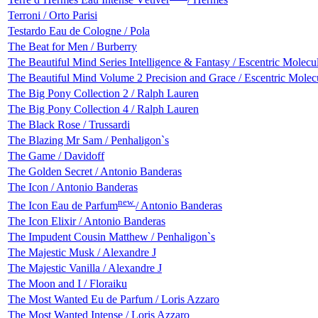
Terroni / Orto Parisi
Testardo Eau de Cologne / Pola
The Beat for Men / Burberry
The Beautiful Mind Series Intelligence & Fantasy / Escentric Molecu
The Beautiful Mind Volume 2 Precision and Grace / Escentric Molec
The Big Pony Collection 2 / Ralph Lauren
The Big Pony Collection 4 / Ralph Lauren
The Black Rose / Trussardi
The Blazing Mr Sam / Penhaligon`s
The Game / Davidoff
The Golden Secret / Antonio Banderas
The Icon / Antonio Banderas
new
The Icon Eau de Parfum
/ Antonio Banderas
The Icon Elixir / Antonio Banderas
The Impudent Cousin Matthew / Penhaligon`s
The Majestic Musk / Alexandre J
The Majestic Vanilla / Alexandre J
The Moon and I / Floraiku
The Most Wanted Eu de Parfum / Loris Azzaro
The Most Wanted Intense / Loris Azzaro