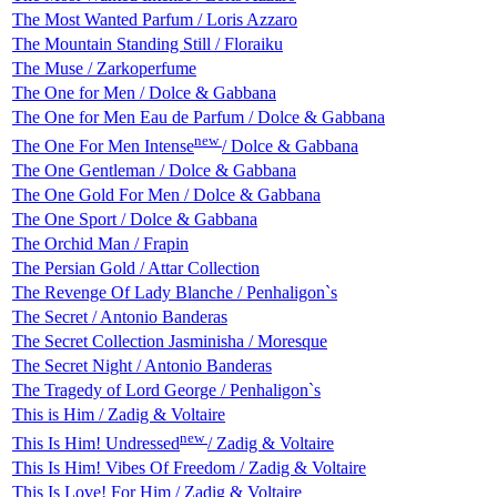
The Most Wanted Parfum / Loris Azzaro
The Mountain Standing Still / Floraiku
The Muse / Zarkoperfume
The One for Men / Dolce & Gabbana
The One for Men Eau de Parfum / Dolce & Gabbana
new
The One For Men Intense
/ Dolce & Gabbana
The One Gentleman / Dolce & Gabbana
The One Gold For Men / Dolce & Gabbana
The One Sport / Dolce & Gabbana
The Orchid Man / Frapin
The Persian Gold / Attar Collection
The Revenge Of Lady Blanche / Penhaligon`s
The Secret / Antonio Banderas
The Secret Collection Jasminisha / Moresque
The Secret Night / Antonio Banderas
The Tragedy of Lord George / Penhaligon`s
This is Him / Zadig & Voltaire
new
This Is Him! Undressed
/ Zadig & Voltaire
This Is Him! Vibes Of Freedom / Zadig & Voltaire
This Is Love! For Him / Zadig & Voltaire