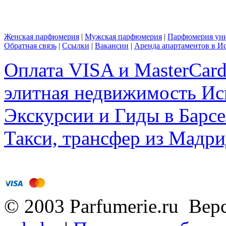
Женская парфюмерия
|
Мужская парфюмерия
|
Парфюмерия уни
Обратная связь
|
Ссылки
|
Вакансии
|
Аренда апартаментов в И
Оплата VISA и MasterCar
элитная недвижимость Исп
Экскурсии и Гиды в Барсе
Такси, трансфер из Мадри
© 2003 Parfumerie.ru Вер