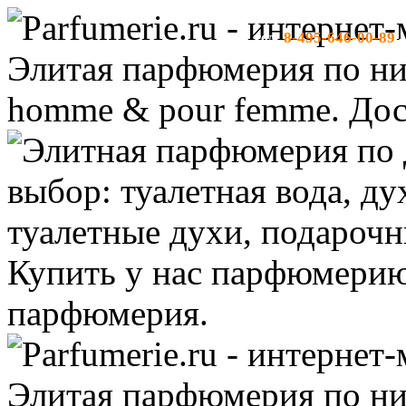
8-495-646-00-89
тел:
-