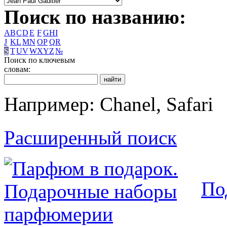
Поиск по названию:
A
B
C
D
E
F
G
H
I
J
K
L
M
N
O
P
Q
R
S
T
U
V
W
X
Y
Z
№
Поиск по ключевым
словам:
Например: Chanel, Safari
Расширенный поиск
По