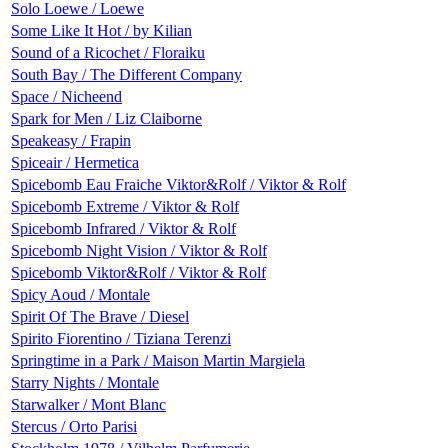
Solo Loewe / Loewe
Some Like It Hot / by Kilian
Sound of a Ricochet / Floraiku
South Bay / The Different Company
Space / Nicheend
Spark for Men / Liz Claiborne
Speakeasy / Frapin
Spiceair / Hermetica
Spicebomb Eau Fraiche Viktor&Rolf / Viktor & Rolf
Spicebomb Extreme / Viktor & Rolf
Spicebomb Infrared / Viktor & Rolf
Spicebomb Night Vision / Viktor & Rolf
Spicebomb Viktor&Rolf / Viktor & Rolf
Spicy Aoud / Montale
Spirit Of The Brave / Diesel
Spirito Fiorentino / Tiziana Terenzi
Springtime in a Park / Maison Martin Margiela
Starry Nights / Montale
Starwalker / Mont Blanc
Stercus / Orto Parisi