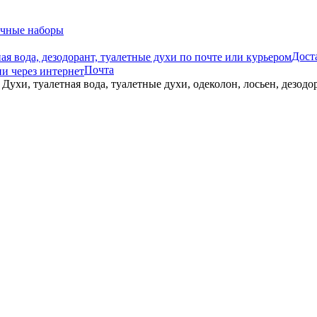
чные наборы
Дост
Почта