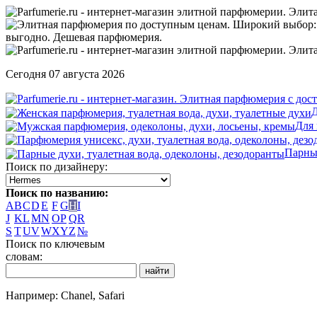
Сегодня 07 августа 2026
Д
Для
Парны
Поиск по дизайнеру:
Поиск по названию:
A
B
C
D
E
F
G
H
I
J
K
L
M
N
O
P
Q
R
S
T
U
V
W
X
Y
Z
№
Поиск по ключевым
словам:
Например: Chanel, Safari