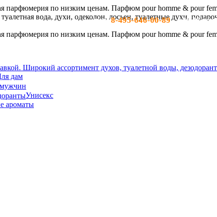
8-495-646-00-89
тел:
- c 10-19 по м
ля дам
 мужчин
Унисекс
е ароматы