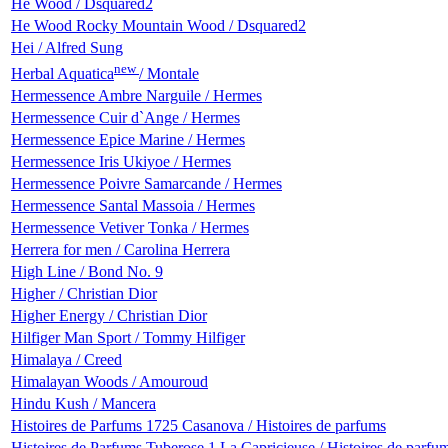
He Wood / Dsquared2
He Wood Rocky Mountain Wood / Dsquared2
Hei / Alfred Sung
new
Herbal Aquatica
/ Montale
Hermessence Ambre Narguile / Hermes
Hermessence Cuir d`Ange / Hermes
Hermessence Epice Marine / Hermes
Hermessence Iris Ukiyoe / Hermes
Hermessence Poivre Samarcande / Hermes
Hermessence Santal Massoia / Hermes
Hermessence Vetiver Tonka / Hermes
Herrera for men / Carolina Herrera
High Line / Bond No. 9
Higher / Christian Dior
Higher Energy / Christian Dior
Hilfiger Man Sport / Tommy Hilfiger
Himalaya / Creed
Himalayan Woods / Amouroud
Hindu Kush / Mancera
Histoires de Parfums 1725 Casanova / Histoires de parfums
Histoires de Parfums Tuberose 1 La Capricieuse / Histoires de parfu