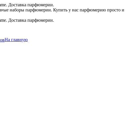
.в.
На главную