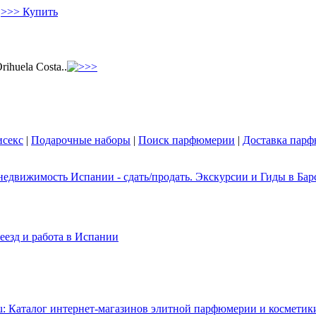
>>> Купить
rihuela Costa..
секс
|
Подарочные наборы
|
Поиск парфюмерии
|
Доставка пар
едвижимость Испании - сдать/продать. Экскурсии и Гиды в Барс
еезд и работа в Испании