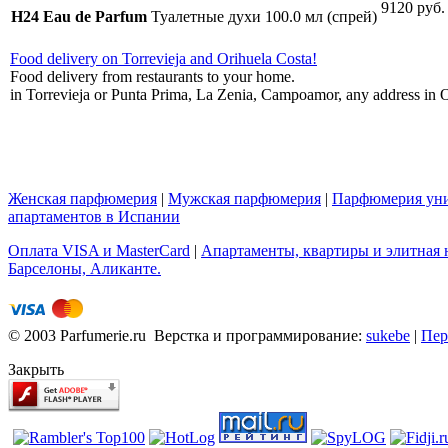
9120 руб.
H24 Eau de Parfum
Туалетные духи 100.0 мл (спрей)
Food delivery on Torrevieja and Orihuela Costa!
Food delivery from restaurants to your home.
in Torrevieja or Punta Prima, La Zenia, Campoamor, any address in O
Женская парфюмерия
|
Мужская парфюмерия
|
Парфюмерия уни
апартаментов в Испании
Оплата VISA и MasterCard
|
Апартаменты, квартиры и элитная н
Барселоны, Аликанте.
© 2003 Parfumerie.ru Верстка и программирование:
sukebe
|
Пер
Закрыть