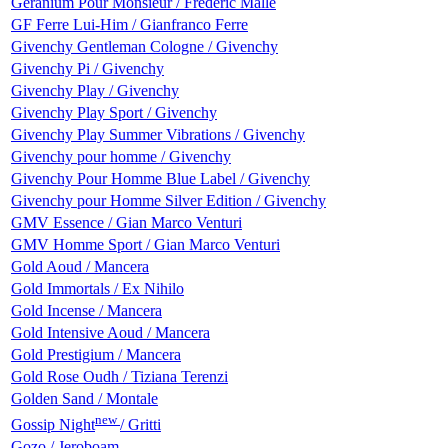
Geranium Pour Monsieur / Frederic Malle
GF Ferre Lui-Him / Gianfranco Ferre
Givenchy Gentleman Cologne / Givenchy
Givenchy Pi / Givenchy
Givenchy Play / Givenchy
Givenchy Play Sport / Givenchy
Givenchy Play Summer Vibrations / Givenchy
Givenchy pour homme / Givenchy
Givenchy Pour Homme Blue Label / Givenchy
Givenchy pour Homme Silver Edition / Givenchy
GMV Essence / Gian Marco Venturi
GMV Homme Sport / Gian Marco Venturi
Gold Aoud / Mancera
Gold Immortals / Ex Nihilo
Gold Incense / Mancera
Gold Intensive Aoud / Mancera
Gold Prestigium / Mancera
Gold Rose Oudh / Tiziana Terenzi
Golden Sand / Montale
new
Gossip Night
/ Gritti
Gozo / Jeroboam