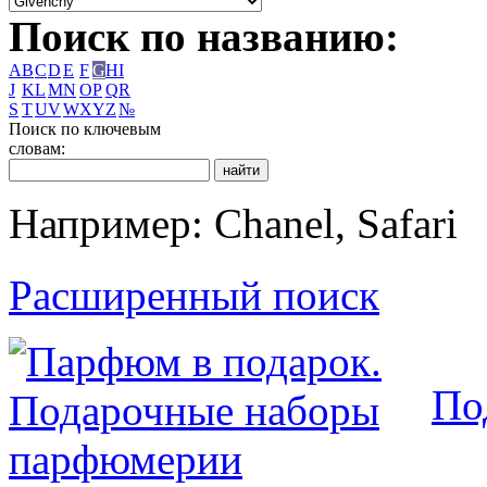
Поиск по названию:
A
B
C
D
E
F
G
H
I
J
K
L
M
N
O
P
Q
R
S
T
U
V
W
X
Y
Z
№
Поиск по ключевым
словам:
Например: Chanel, Safari
Расширенный поиск
По