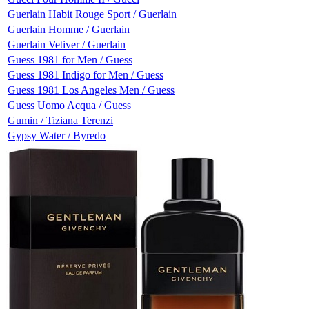
Guerlain Habit Rouge Sport / Guerlain
Guerlain Homme / Guerlain
Guerlain Vetiver / Guerlain
Guess 1981 for Men / Guess
Guess 1981 Indigo for Men / Guess
Guess 1981 Los Angeles Men / Guess
Guess Uomo Acqua / Guess
Gumin / Tiziana Terenzi
Gypsy Water / Byredo