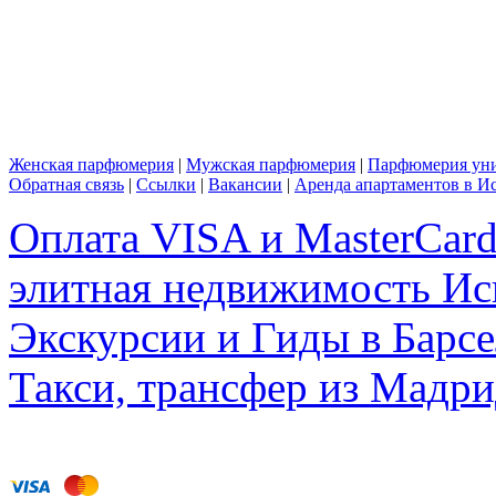
Женская парфюмерия
|
Мужская парфюмерия
|
Парфюмерия уни
Обратная связь
|
Ссылки
|
Вакансии
|
Аренда апартаментов в И
Оплата VISA и MasterCar
элитная недвижимость Исп
Экскурсии и Гиды в Барсе
Такси, трансфер из Мадри