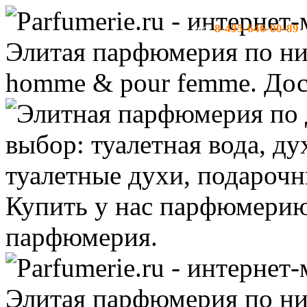
8-495-646-00-89
тел:
-