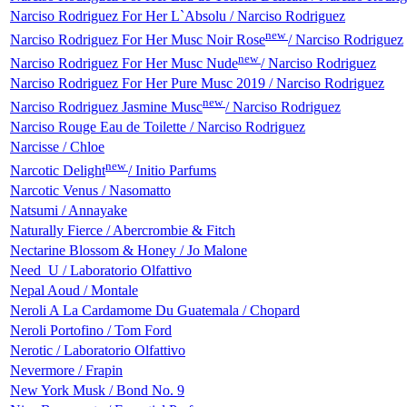
Narciso Rodriguez For Her L`Absolu / Narciso Rodriguez
new
Narciso Rodriguez For Her Musc Noir Rose
/ Narciso Rodriguez
new
Narciso Rodriguez For Her Musc Nude
/ Narciso Rodriguez
Narciso Rodriguez For Her Pure Musc 2019 / Narciso Rodriguez
new
Narciso Rodriguez Jasmine Musc
/ Narciso Rodriguez
Narciso Rouge Eau de Toilette / Narciso Rodriguez
Narcisse / Chloe
new
Narcotic Delight
/ Initio Parfums
Narcotic Venus / Nasomatto
Natsumi / Annayake
Naturally Fierce / Abercrombie & Fitch
Nectarine Blossom & Honey / Jo Malone
Need_U / Laboratorio Olfattivo
Nepal Aoud / Montale
Neroli A La Cardamome Du Guatemala / Chopard
Neroli Portofino / Tom Ford
Nerotic / Laboratorio Olfattivo
Nevermore / Frapin
New York Musk / Bond No. 9