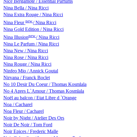
Nice Bergamote / Essential Parfums
Nina Bella / Nina Ricci
Nina Extra Rouge / Nina Ricci
new
Nina Fleur
/ Nina Ricci
Nina Gold Edition / Nina Ricci
new
Nina Illusion
/ Nina Ricci
Nina Le Parfum / Nina Ricci
Nina New / Nina Ricci
Nina Rose / Nina Ricci
Nina Rouge / Nina Ricci
Ninfeo Mio / Annick Goutal
Nirvana / Franck Boclet
No 10 Desir Du Coeur / Thomas Kosmlala
No 4 Apres L`Amour / Thomas Kosmlala
Noël au balcon / Etat Libre d `Orange
Noa / Cacharel
Noa Fleur / Cacharel
Noir by Night / Atelier Des Ors
Noir De Noir / Tom Ford
Noir Epices / Frederic Malle