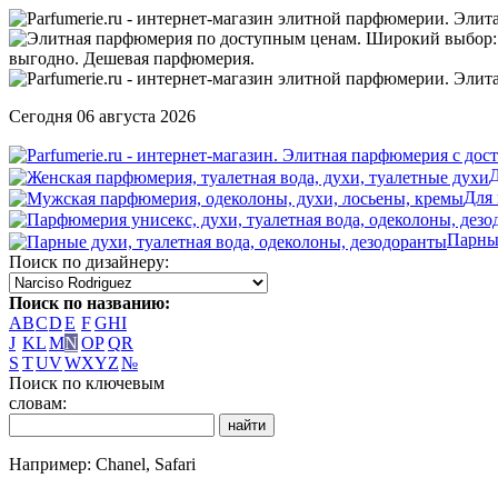
Сегодня 06 августа 2026
Д
Для
Парны
Поиск по дизайнеру:
Поиск по названию:
A
B
C
D
E
F
G
H
I
J
K
L
M
N
O
P
Q
R
S
T
U
V
W
X
Y
Z
№
Поиск по ключевым
словам:
Например: Chanel, Safari