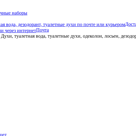
чные наборы
Дост
Почта
guez