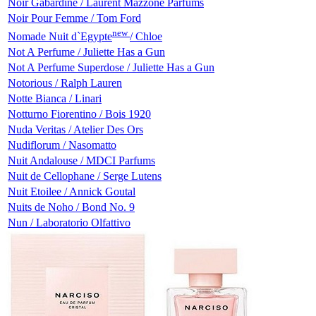
Noir Gabardine / Laurent Mazzone Parfums
Noir Pour Femme / Tom Ford
new
Nomade Nuit d`Egypte
/ Chloe
Not A Perfume / Juliette Has a Gun
Not A Perfume Superdose / Juliette Has a Gun
Notorious / Ralph Lauren
Notte Bianca / Linari
Notturno Fiorentino / Bois 1920
Nuda Veritas / Atelier Des Ors
Nudiflorum / Nasomatto
Nuit Andalouse / MDCI Parfums
Nuit de Cellophane / Serge Lutens
Nuit Etoilee / Annick Goutal
Nuits de Noho / Bond No. 9
Nun / Laboratorio Olfattivo