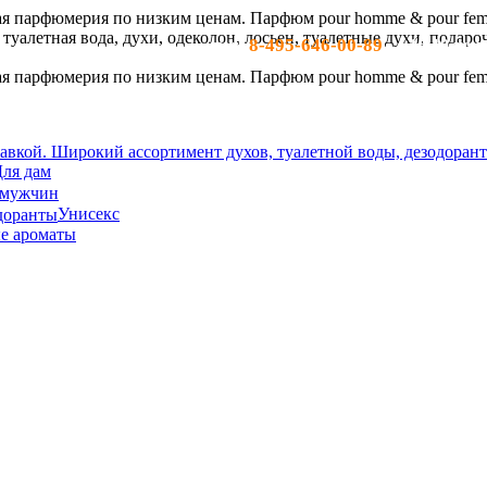
8-495-646-00-89
тел:
- c 10-19 по м
ля дам
 мужчин
Унисекс
е ароматы