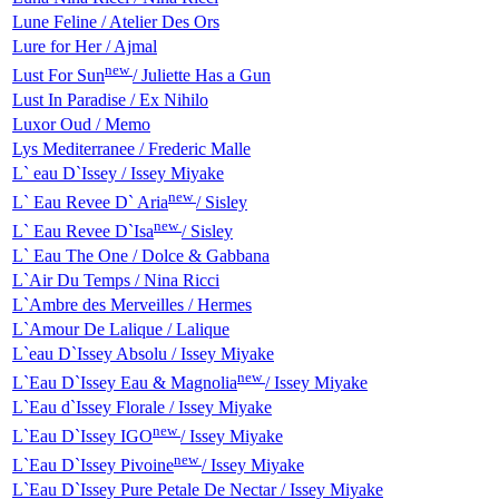
Lune Feline / Atelier Des Ors
Lure for Her / Ajmal
new
Lust For Sun
/ Juliette Has a Gun
Lust In Paradise / Ex Nihilo
Luxor Oud / Memo
Lys Mediterranee / Frederic Malle
L` eau D`Issey / Issey Miyake
new
L` Eau Revee D` Aria
/ Sisley
new
L` Eau Revee D`Isa
/ Sisley
L` Eau The One / Dolce & Gabbana
L`Air Du Temps / Nina Ricci
L`Ambre des Merveilles / Hermes
L`Amour De Lalique / Lalique
L`eau D`Issey Absolu / Issey Miyake
new
L`Eau D`Issey Eau & Magnolia
/ Issey Miyake
L`Eau d`Issey Florale / Issey Miyake
new
L`Eau D`Issey IGO
/ Issey Miyake
new
L`Eau D`Issey Pivoine
/ Issey Miyake
L`Eau D`Issey Pure Petale De Nectar / Issey Miyake