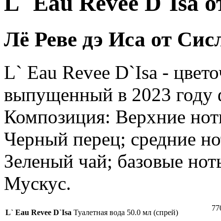
L` Eau Revee D`Isa от
Лё Реве дэ Иса от Сис
L` Eau Revee D`Isa - цве
выпущенный в 2023 году 
Композиция: Верхние ноты
Черный перец; средние но
Зеленый чай; базовые нот
Мускус.
77
L` Eau Revee D`Isa
Туалетная вода 50.0 мл (спрей)