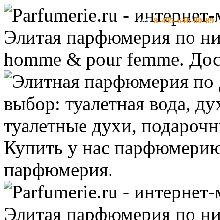
8-495-646-00-89
тел:
-