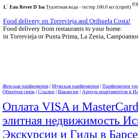
93
L` Eau Revee D`Isa
Туалетная вода - тестер 100.0 мл (спрей)
Food delivery on Torrevieja and Orihuela Costa!
Food delivery from restaurants to your home.
in Torrevieja or Punta Prima, La Zenia, Campoamor,
Женская парфюмерия
|
Мужская парфюмерия
|
Парфюмерия уни
Обратная связь
|
Ссылки
|
Вакансии
|
Аренда апартаментов в И
Оплата VISA и MasterCar
элитная недвижимость Исп
Экскурсии и Гиды в Барсе