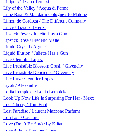
Lillipur / Tiziana Terenzi
Lily of the Valley / Acqua di Parma
Lime Basil & Mandarin Cologne / Jo Malone
Limon de Cordoza / The Different Company
Lince / Tiziana Terenzi
Lipstick Fever / Juliette Has a Gun
Lipstick Rose / Frederic Malle
Liquid Crystal / Agonist
Liquid Illusion / Juliette Has a Gun
Live / Jennifer Lopez
Live Irresistible Blossom Crush / Givenchy
Live Irresistible Delicieuse / Givenchy
Live Luxe / Jennifer Lopez
Liyoli / Alexandre J
Lolita Lempicka / Lolita Lempicka
Look Up Now Life Is Surprising For Her / Mexx
Lost Cherry / Tom Ford
Lost Paradise / Laurent Mazzone Parfums
Lou Lou / Cacharel
Love (Don`t Be Shy) / by Kilian
Love Affair / Eisenberg Jose