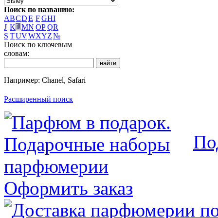
Поиск по названию:
A
B
C
D
E
F
G
H
I
J
K
L
M
N
O
P
Q
R
S
T
U
V
W
X
Y
Z
№
Поиск по ключевым
словам:
Например: Chanel, Safari
Расширенный поиск
По
Оформить заказ