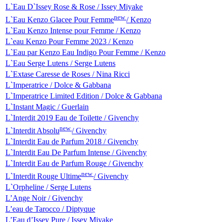
L`Eau D`Issey Rose & Rose / Issey Miyake
new
L`Eau Kenzo Glacee Pour Femme
/ Kenzo
L`Eau Kenzo Intense pour Femme / Kenzo
L`eau Kenzo Pour Femme 2023 / Kenzo
L`Eau par Kenzo Eau Indigo Pour Femme / Kenzo
L`Eau Serge Lutens / Serge Lutens
L`Extase Caresse de Roses / Nina Ricci
L`Imperatrice / Dolce & Gabbana
L`Imperatrice Limited Edition / Dolce & Gabbana
L`Instant Magic / Guerlain
L`Interdit 2019 Eau de Toilette / Givenchy
new
L`Interdit Absolu
/ Givenchy
L`Interdit Eau de Parfum 2018 / Givenchy
L`Interdit Eau De Parfum Intense / Givenchy
L`Interdit Eau de Parfum Rouge / Givenchy
new
L`Interdit Rouge Ultime
/ Givenchy
L`Orpheline / Serge Lutens
L’Ange Noir / Givenchy
L’eau de Tarocco / Diptyque
L’Eau d’Issey Pure / Issey Miyake