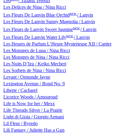
Leo
/ Tiziana Terenzi
Les Delices de Nina / Nina Ricci
new
Les Fleurs De Lanvin Blue Orchid
/ Lanvin
Les Fleurs De Lanvin Sunny Magnolia / Lanvin
new
Les Fleurs de Lanvin Sweet Jasmine
/ Lanvin
new
Les Fleurs De Lanvin Water Lily
/ Lanvin
Les Heures de Parfum L’Heure Mysterieuse XII / Cartier
Les Monstres de Luna / Nina Ricci
Les Monstres de Nina / Nina Ricci
Les Nuits D`Izu / Keiko Mecheri
Les Sorbets de Nina / Nina Ricci
Levant / Ormonde Jayne
Lexington Avenue / Bond No. 9
Liberte / Cacharel
Licorice Woods / Amouroud
Life is Now for her / Mexx
Life Threads Silver / La Prairie
Light di Gioia / Giorgio Armani
Lil Fleur / Byredo
Lili Fantasy / Juliette Has a Gun