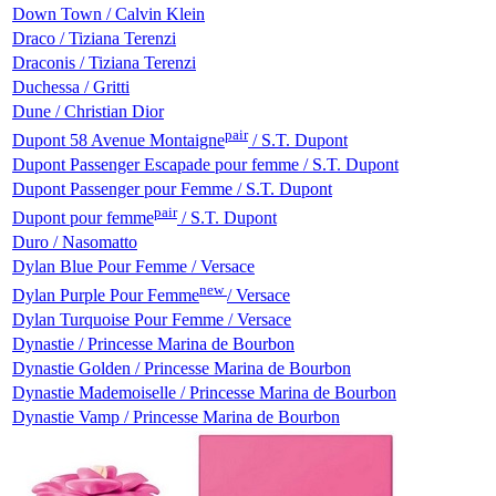
Down Town / Calvin Klein
Draco / Tiziana Terenzi
Draconis / Tiziana Terenzi
Duchessa / Gritti
Dune / Christian Dior
pair
Dupont 58 Avenue Montaigne
/ S.T. Dupont
Dupont Passenger Escapade pour femme / S.T. Dupont
Dupont Passenger pour Femme / S.T. Dupont
pair
Dupont pour femme
/ S.T. Dupont
Duro / Nasomatto
Dylan Blue Pour Femme / Versace
new
Dylan Purple Pour Femme
/ Versace
Dylan Turquoise Pour Femme / Versace
Dynastie / Princesse Marina de Bourbon
Dynastie Golden / Princesse Marina de Bourbon
Dynastie Mademoiselle / Princesse Marina de Bourbon
Dynastie Vamp / Princesse Marina de Bourbon