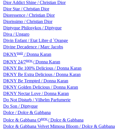
Dior Addict Shine / Christian Dior
Dior Star / Christian Dior
Dioressence / Christian Dior
Diorissimo / Christian Dior
Diptyque Philosykos / Diptyque
Diva / Ungaro
Divin Enfant / Etat Libre d `Orange
Divine Decadence / Marc Jacobs
pair
DKNY
/ Donna Karan
new
DKNY 24/7
/ Donna Karan
DKNY Be 100% Delicious / Donna Karan
DKNY Be Extra Delicious / Donna Karan
DKNY Be Tempted / Donna Karan
DKNY Golden Delicious / Donna Karan
DKNY Nectar Love / Donna Karan
Do Not Disturb / Vilhelm Parfumerie
Do Son / Diptyque
Dolce / Dolce & Gabbana
new
Dolce & Gabbana Q
/ Dolce & Gabbana
Dolce & Gabbana Velvet Mimosa Bloom / Dolce & Gabbana