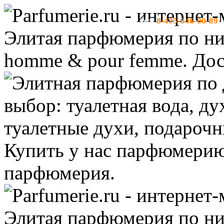
8-495-646-00-89
тел:
-