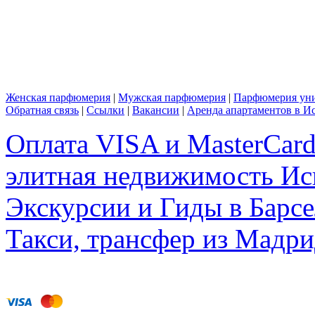
Женская парфюмерия
|
Мужская парфюмерия
|
Парфюмерия уни
Обратная связь
|
Ссылки
|
Вакансии
|
Аренда апартаментов в И
Оплата VISA и MasterCar
элитная недвижимость Исп
Экскурсии и Гиды в Барсе
Такси, трансфер из Мадри