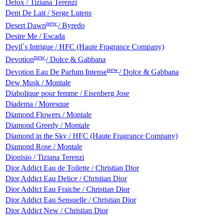
Delox / Tiziana Terenzi
Dent De Lait / Serge Lutens
new
Desert Dawn
/ Byredo
Desire Me / Escada
Devil`s Intrigue / HFC (Haute Fragrance Company)
new
Devotion
/ Dolce & Gabbana
new
Devotion Eau De Parfum Intense
/ Dolce & Gabbana
Dew Musk / Montale
Diabolique pour femme / Eisenberg Jose
Diadema / Moresque
Diamond Flowers / Montale
Diamond Greedy / Montale
Diamond in the Sky / HFC (Haute Fragrance Company)
Diamond Rose / Montale
Dionisio / Tiziana Terenzi
Dior Addict Eau de Toilette / Christian Dior
Dior Addict Eau Delice / Christian Dior
Dior Addict Eau Fraiche / Christian Dior
Dior Addict Eau Sensuelle / Christian Dior
Dior Addict New / Christian Dior