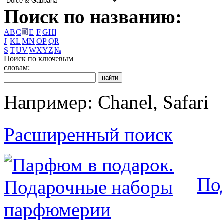
Поиск по названию:
A
B
C
D
E
F
G
H
I
J
K
L
M
N
O
P
Q
R
S
T
U
V
W
X
Y
Z
№
Поиск по ключевым
словам:
Например: Chanel, Safari
Расширенный поиск
По