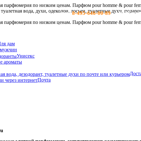
8-495-646-00-89
тел:
- c 10-19 по м
ля дам
 мужчин
Унисекс
е ароматы
Дост
Почта
ru