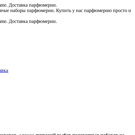
.в.
авка