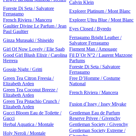
Calvin Klein
Foreste Di Seta / Salvatore
Explorer Platinum / Mont Blanc
Ferragamo
French Riviera / Mancera
Explorer Ultra Blue / Mont Blanc
Gaultier Divine Le Parfum / Jean
Eyes Closed / Byredo
Paul Gaultier
Ferragamo Bright Leather /
Ginza Murasaki / Shiseido
Salvatore Ferragamo
Girl Of Now Lovely / Elie Saab
Figment Man / Amouage
Good Girl Blush Elixir / Carolina
Fil D`Or N°2 / Laurent Mazzone
Herrera
Parfums
Foreste Di Seta / Salvatore
Gossip Night / Gritti
Ferragamo
Green Tea Citron Freesia /
Free D’Homme / Costume
Elizabeth Arden
National
Green Tea Coconut Breeze /
French Riviera / Mancera
Elizabeth Arden
Green Tea Pistachio Crunch /
Fusion d`Issey / Issey Miyake
Elizabeth Arden
Gucci Bloom Eau de Toilette /
Gentleman Eau de Parfum
Gucci
Reserve Privee / Givenchy
Herbal Aquatica / Montale
Gentleman Society / Givenchy
Gentleman Society Extreme /
Holy Neroli / Montale
Givenchy