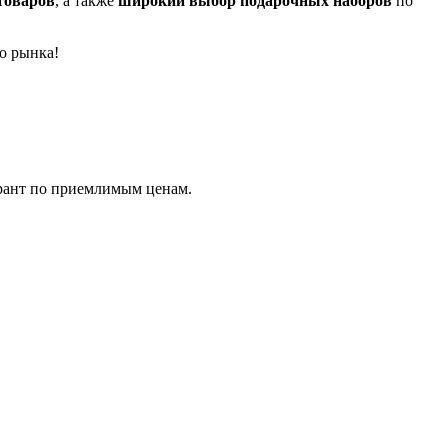
товаров
, а также
широкий выбор подарочных наборов
по
о рынка!