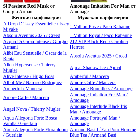
Si Passione Red Musk
от
Amouage Imitation For Man
от
Giorgio Armani
Amouage
Женская парфюмерия
Мужская парфюмерия
A Drop D`Issey Essentielle / Issey
1 Million Prive / Paco Rabanne
Miyake
Absolu Aventus 2025 / Creed
1 Million Royal / Paco Rabanne
Acqua Di Gioia Intense / Giorgio
212 VIP Black Red / Carolina
Armani
Herrera
Alibi Eau Sensuelle / Oscar de la
Absolu Aventus 2025 / Creed
Renta
Alien Hypersense / Thierry
Ajmal Shadow Ice / Ajmal
Mugler
Alive Intense / Hugo Boss
Amberful / Mancera
All of Me / Narciso Rodriguez
Amore Caffe / Mancera
Amberful / Mancera
Amouage Boundless / Amouage
Amouage Imitation For Man /
Amore Caffe / Mancera
Amouage
Amouage Interlude Black Iris
Angel Nova / Thierry Mugler
Man / Amouage
Aqua Allegoria Forte Bosca
Amouage Portrayal Man /
Vanilla / Guerlain
Amouage
Aqua Allegoria Forte Florabloom
Armand Basi L`Eau Pour Homme
/ Guerlain
Blue Tea / Armand Basi