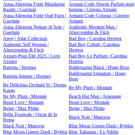
Aqua Allegoria Forte Mandarine
Armani Code Absolu Parfum pour
Basilic / Guerlain
homme / Giorgio Armani
Aqua Allegoria Forte Oud Yuzu /
Armani Code Colonia / Giorgio
Guerlain
Armani
Aqua Allegoria Nettare di Sole /
Authentic Moment Man /
Guerlain
Abercrombie & Fitch
Areej / Attar Collection
Bad Boy / Carolina Herrera
Authentic Self Woman /
Bad Boy Cobalt / Carolina
Abercrombie & Fitch
Herrera
Azzaro Pour Elle 2025 / Loris
Bad Boy Le Parfum / Carolina
Azzaro
Herrera
Barenia / Hermes
Baldessarini Black / Hugo Boss
Baldessarini Signature / Hugo
Barenia Intense / Hermes
Boss
Be Delicious Orchard St / Donna
Be My Plum / Montale
Karan
Be My Plum / Montale
Beach Hut Man / Amouage
Beast Love / Montale
Beast Love / Montale
Beige / Max Philip
Beige / Max Philip
Bella Tropicale / Oscar de la
Black Noir / Mancera
Renta
Black Noir / Mancera
Blue Moon Ginger Dash / Byblos
Blue Moon Ginger Dash / Byblos
Blue Talisman / Ex Nihilo