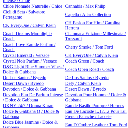
Intense / Chloe
Chloe Nomade Naturelle / Chloe
Cannabis / Max Philip
Cieli di Seta / Salvatore
Capella / Attar Collection
Ferragamo
CH Pasion For Him / Carolina
CK EveryOne / Calvin Klein
Herrera
Coach Dreams Moonlight /
Champaca Edizione Millesimata /
Coach
Trussardi
Coach Love Eau de Parfum /
Cherry Smoke / Tom Ford
Coach
Crystal Emerald / Versace
CK EveryOne / Calvin Klein
Crystal Noir Parfum / Versace
Coach Green / Coach
D&G Light Blue Summer Vibes /
Coach Open Road / Coach
Dolce & Gabbana
De Los Santos / Byredo
De Los Santos / Byredo
Desert Dawn / Byredo
Defy / Calvin Klein
Devotion / Dolce & Gabbana
Desert Dawn / Byredo
Devotion Eau De Parfum Intense
Devotion Pour Homme / Dolce &
/ Dolce & Gabbana
Gabbana
DKNY 24/7 / Donna Karan
Eau de Basilic Pourpre / Hermes
Dolce & Gabbana Q / Dolce &
Eau De Lacoste L.12.12 Pour Lui
Gabbana
French Panache / Lacoste
Dolce Blue Jasmine / Dolce &
Eau D`Ombre Leather / Tom Ford
Gabbana