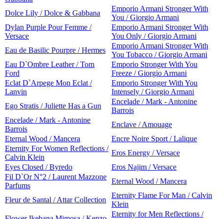
Emporio Armani Stronger With
Dolce Lily / Dolce & Gabbana
You / Giorgio Armani
Dylan Purple Pour Femme /
Emporio Armani Stronger With
Versace
You Only / Giorgio Armani
Emporio Armani Stronger With
Eau de Basilic Pourpre / Hermes
You Tobacco / Giorgio Armani
Eau D`Ombre Leather / Tom
Emporio Stronger With You
Ford
Freeze / Giorgio Armani
Eclat D`Arpege Mon Eclat /
Emporio Stronger With You
Lanvin
Intensely / Giorgio Armani
Encelade / Mark - Antonine
Ego Stratis / Juliette Has a Gun
Barrois
Encelade / Mark - Antonine
Enclave / Amouage
Barrois
Eternal Wood / Mancera
Encre Noire Sport / Lalique
Eternity For Women Reflections /
Eros Energy / Versace
Calvin Klein
Eyes Closed / Byredo
Eros Najim / Versace
Fil D`Or N°2 / Laurent Mazzone
Eternal Wood / Mancera
Parfums
Eternity Flame For Man / Calvin
Fleur de Santal / Attar Collection
Klein
Eternity for Men Reflections /
Flower Ikebana Mimosa / Kenzo