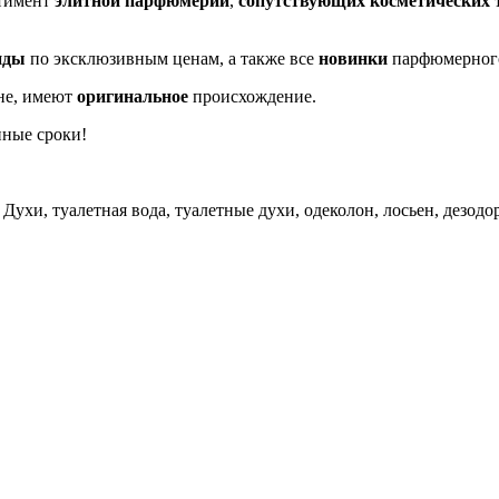
ртимент
элитной парфюмерии
,
сопутствующих косметических 
нды
по эксклюзивным ценам, а также все
новинки
парфюмерног
не, имеют
оригинальное
происхождение.
нные сроки!