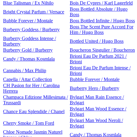
Blue Talisman / Ex Nihilo
Bois De Cypres / Karl Lagerfeld
Boss Bottled Absolute / Hugo
Bright Crystal Parfum / Versace
Boss
Bubble Forever / Montale
Boss Bottled Infinite / Hugo Boss
Boss The Scent Pure Accord For
Burberry Goddess / Burberry
Him / Hugo Boss
Burberry Goddess Intense /
Bottled United / Hugo Boss
Burberry
Burberry Gold / Burberry
Boucheron Singulier / Boucheron
Brioni Eau De Parfum 2021 /
Candy / Thomas Kosmlala
Brioni
Brioni Eau De Parfum Intense /
Cannabis / Max Philip
Brioni
Capella / Attar Collection
Bubble Forever / Montale
CH Pasion for Her / Carolina
Burberry Hero / Burberry
Herrera
Champaca Edizione Millesimata /
Bvlgari Man Rain Essence /
Trussardi
Bvlgari
Bvlgari Man Wood Essence /
Chance Eau Splendide / Chanel
Bvlgari
Bvlgari Man Wood Neroli /
Cherry Smoke / Tom Ford
Bvlgari
Chloe Nomade Jasmin Naturel
Candy / Thomas Kosmlala