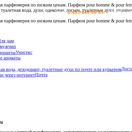
8-495-646-00-89
тел:
- c 10-19 по м
ля дам
 мужчин
Унисекс
е ароматы
Дост
Почта
ru