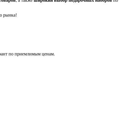
товаров
, а также
широкий выбор подарочных наборов
по
о рынка!