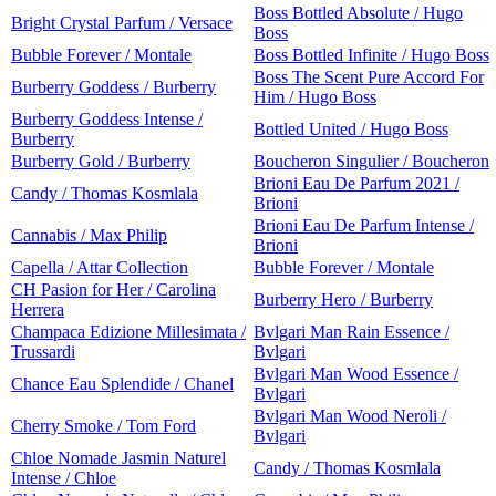
Boss Bottled Absolute / Hugo
Bright Crystal Parfum / Versace
Boss
Bubble Forever / Montale
Boss Bottled Infinite / Hugo Boss
Boss The Scent Pure Accord For
Burberry Goddess / Burberry
Him / Hugo Boss
Burberry Goddess Intense /
Bottled United / Hugo Boss
Burberry
Burberry Gold / Burberry
Boucheron Singulier / Boucheron
Brioni Eau De Parfum 2021 /
Candy / Thomas Kosmlala
Brioni
Brioni Eau De Parfum Intense /
Cannabis / Max Philip
Brioni
Capella / Attar Collection
Bubble Forever / Montale
CH Pasion for Her / Carolina
Burberry Hero / Burberry
Herrera
Champaca Edizione Millesimata /
Bvlgari Man Rain Essence /
Trussardi
Bvlgari
Bvlgari Man Wood Essence /
Chance Eau Splendide / Chanel
Bvlgari
Bvlgari Man Wood Neroli /
Cherry Smoke / Tom Ford
Bvlgari
Chloe Nomade Jasmin Naturel
Candy / Thomas Kosmlala
Intense / Chloe