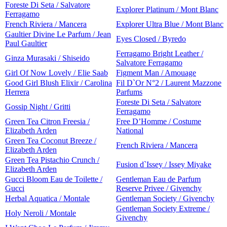
Foreste Di Seta / Salvatore
Explorer Platinum / Mont Blanc
Ferragamo
French Riviera / Mancera
Explorer Ultra Blue / Mont Blanc
Gaultier Divine Le Parfum / Jean
Eyes Closed / Byredo
Paul Gaultier
Ferragamo Bright Leather /
Ginza Murasaki / Shiseido
Salvatore Ferragamo
Girl Of Now Lovely / Elie Saab
Figment Man / Amouage
Good Girl Blush Elixir / Carolina
Fil D`Or N°2 / Laurent Mazzone
Herrera
Parfums
Foreste Di Seta / Salvatore
Gossip Night / Gritti
Ferragamo
Green Tea Citron Freesia /
Free D’Homme / Costume
Elizabeth Arden
National
Green Tea Coconut Breeze /
French Riviera / Mancera
Elizabeth Arden
Green Tea Pistachio Crunch /
Fusion d`Issey / Issey Miyake
Elizabeth Arden
Gucci Bloom Eau de Toilette /
Gentleman Eau de Parfum
Gucci
Reserve Privee / Givenchy
Herbal Aquatica / Montale
Gentleman Society / Givenchy
Gentleman Society Extreme /
Holy Neroli / Montale
Givenchy