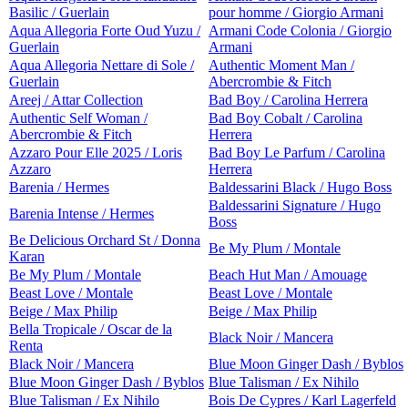
Basilic / Guerlain
pour homme / Giorgio Armani
Aqua Allegoria Forte Oud Yuzu /
Armani Code Colonia / Giorgio
Guerlain
Armani
Aqua Allegoria Nettare di Sole /
Authentic Moment Man /
Guerlain
Abercrombie & Fitch
Areej / Attar Collection
Bad Boy / Carolina Herrera
Authentic Self Woman /
Bad Boy Cobalt / Carolina
Abercrombie & Fitch
Herrera
Azzaro Pour Elle 2025 / Loris
Bad Boy Le Parfum / Carolina
Azzaro
Herrera
Barenia / Hermes
Baldessarini Black / Hugo Boss
Baldessarini Signature / Hugo
Barenia Intense / Hermes
Boss
Be Delicious Orchard St / Donna
Be My Plum / Montale
Karan
Be My Plum / Montale
Beach Hut Man / Amouage
Beast Love / Montale
Beast Love / Montale
Beige / Max Philip
Beige / Max Philip
Bella Tropicale / Oscar de la
Black Noir / Mancera
Renta
Black Noir / Mancera
Blue Moon Ginger Dash / Byblos
Blue Moon Ginger Dash / Byblos
Blue Talisman / Ex Nihilo
Blue Talisman / Ex Nihilo
Bois De Cypres / Karl Lagerfeld