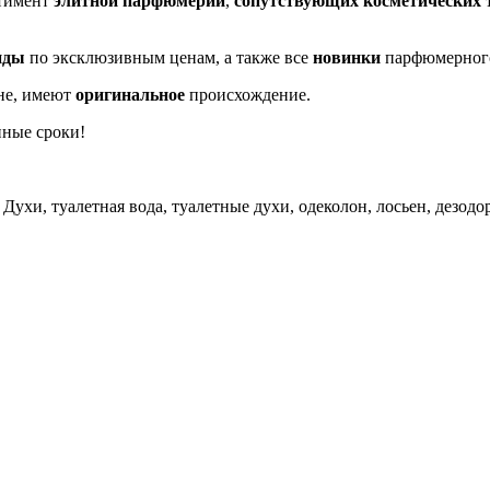
ртимент
элитной парфюмерии
,
сопутствующих косметических 
нды
по эксклюзивным ценам, а также все
новинки
парфюмерног
не, имеют
оригинальное
происхождение.
нные сроки!