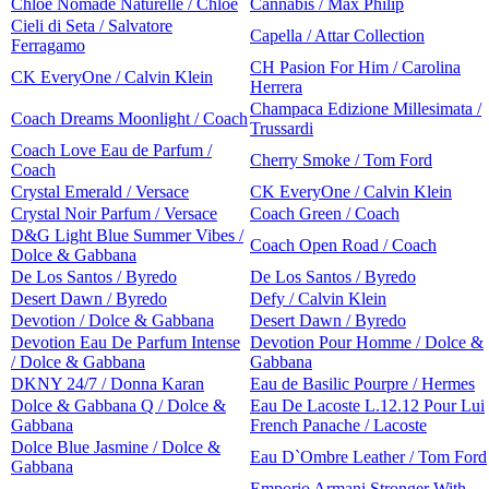
Chloe Nomade Naturelle / Chloe
Cannabis / Max Philip
Cieli di Seta / Salvatore
Capella / Attar Collection
Ferragamo
CH Pasion For Him / Carolina
CK EveryOne / Calvin Klein
Herrera
Champaca Edizione Millesimata /
Coach Dreams Moonlight / Coach
Trussardi
Coach Love Eau de Parfum /
Cherry Smoke / Tom Ford
Coach
Crystal Emerald / Versace
CK EveryOne / Calvin Klein
Crystal Noir Parfum / Versace
Coach Green / Coach
D&G Light Blue Summer Vibes /
Coach Open Road / Coach
Dolce & Gabbana
De Los Santos / Byredo
De Los Santos / Byredo
Desert Dawn / Byredo
Defy / Calvin Klein
Devotion / Dolce & Gabbana
Desert Dawn / Byredo
Devotion Eau De Parfum Intense
Devotion Pour Homme / Dolce &
/ Dolce & Gabbana
Gabbana
DKNY 24/7 / Donna Karan
Eau de Basilic Pourpre / Hermes
Dolce & Gabbana Q / Dolce &
Eau De Lacoste L.12.12 Pour Lui
Gabbana
French Panache / Lacoste
Dolce Blue Jasmine / Dolce &
Eau D`Ombre Leather / Tom Ford
Gabbana
Emporio Armani Stronger With