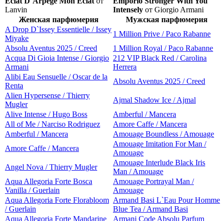
Eclat D`Arpege Mon Eclat
от
Emporio Stronger With You
Lanvin
Intensely
от Giorgio Armani
Женская парфюмерия
Мужская парфюмерия
A Drop D`Issey Essentielle / Issey
1 Million Prive / Paco Rabanne
Miyake
Absolu Aventus 2025 / Creed
1 Million Royal / Paco Rabanne
Acqua Di Gioia Intense / Giorgio
212 VIP Black Red / Carolina
Armani
Herrera
Alibi Eau Sensuelle / Oscar de la
Absolu Aventus 2025 / Creed
Renta
Alien Hypersense / Thierry
Ajmal Shadow Ice / Ajmal
Mugler
Alive Intense / Hugo Boss
Amberful / Mancera
All of Me / Narciso Rodriguez
Amore Caffe / Mancera
Amberful / Mancera
Amouage Boundless / Amouage
Amouage Imitation For Man /
Amore Caffe / Mancera
Amouage
Amouage Interlude Black Iris
Angel Nova / Thierry Mugler
Man / Amouage
Aqua Allegoria Forte Bosca
Amouage Portrayal Man /
Vanilla / Guerlain
Amouage
Aqua Allegoria Forte Florabloom
Armand Basi L`Eau Pour Homme
/ Guerlain
Blue Tea / Armand Basi
Aqua Allegoria Forte Mandarine
Armani Code Absolu Parfum