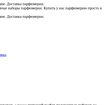
.в.
авка