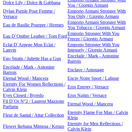
Dolce Lily / Dolce & Gabbana
You / Giorgio Armani
Dylan Purple Pour Femme /
Emporio Armani Stronger With
Versace
You Only / Giorgio Armani
Emporio Armani Stronger With
Eau de Basilic Pourpre / Hermes
You Tobacco / Giorgio Armani
Emporio Stronger With You
Eau D`Ombre Leather / Tom Ford
Freeze / Giorgio Armani
Eclat D`Arpege Mon Eclat /
Emporio Stronger With You
Lanvin
Intensely / Giorgio Armani
Encelade / Mark - Antonine
Ego Stratis / Juliette Has a Gun
Barrois
Encelade / Mark - Antonine
Enclave / Amouage
Barrois
Eternal Wood / Mancera
Encre Noire Sport / Lalique
Eternity For Women Reflections /
Eros Energy / Versace
Calvin Klein
Eyes Closed / Byredo
Eros Najim / Versace
Fil D`Or N°2 / Laurent Mazzone
Eternal Wood / Mancera
Parfums
Eternity Flame For Man / Calvin
Fleur de Santal / Attar Collection
Klein
Eternity for Men Reflections /
Flower Ikebana Mimosa / Kenzo
Calvin Klein