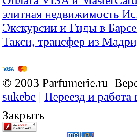
Оплата VISA и MasterCar
элитная недвижимость Исп
Экскурсии и Гиды в Барсе
Такси, трансфер из Мадри
© 2003 Parfumerie.ru Вер
sukebe
|
Переезд и работа
Закрыть