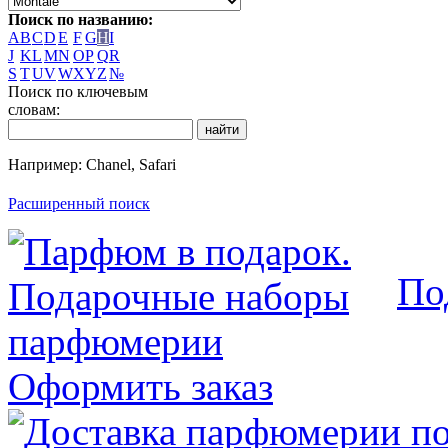
Поиск по названию:
A
B
C
D
E
F
G
H
I
J
K
L
M
N
O
P
Q
R
S
T
U
V
W
X
Y
Z
№
Поиск по ключевым
словам:
Например: Chanel, Safari
Расширенный поиск
По
Оформить заказ