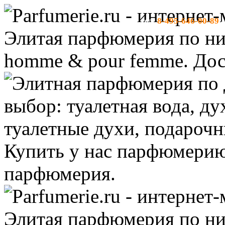
8-495-646-00-89
тел:
-