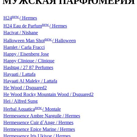
МУЖСКАЯ ПАРФЮМЕРИЯ
new
H24
/ Hermes
new
H24 Eau de Parfum
/ Hermes
Hacivat / Nishane
new
Halloween Man Shot
/ Halloween
Hamlet / Carla Fracci
Happy / Eisenberg Jose
Happy Clinique / Clinique
Hashtag / 27 87 Perfumes
Hayaati / Lattafa
Hayaati Al Maleky / Lattafa
He Wood / Dsquared2
He Wood Rocky Mountain Wood / Dsquared2
Hei / Alfred Sung
new
Herbal Aquatica
/ Montale
Hermessence Ambre Narguile / Hermes
Hermessence Cuir d`Ange / Hermes
Hermessence Epice Marine / Hermes
Hermessence Iris Ukiyoe / Hermes