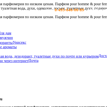
8-495-646-00-89
тел:
- c 10-19 по м
ля дам
 мужчин
Унисекс
е ароматы
Дост
Почта
ru