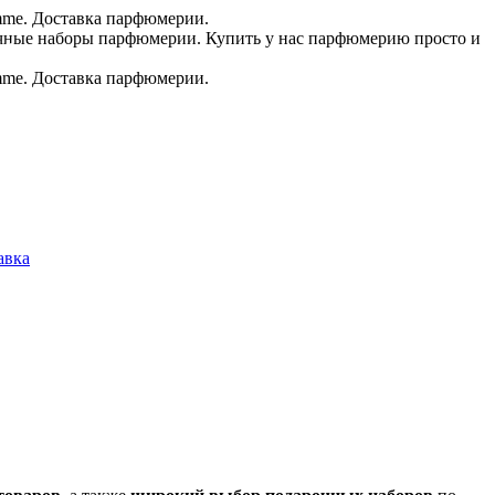
.в.
авка