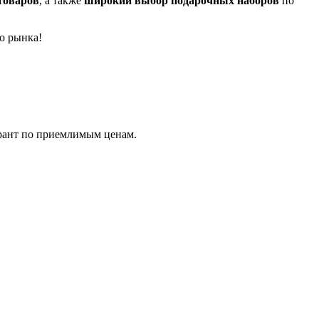
товаров
, а также
широкий выбор подарочных наборов
по
о рынка!