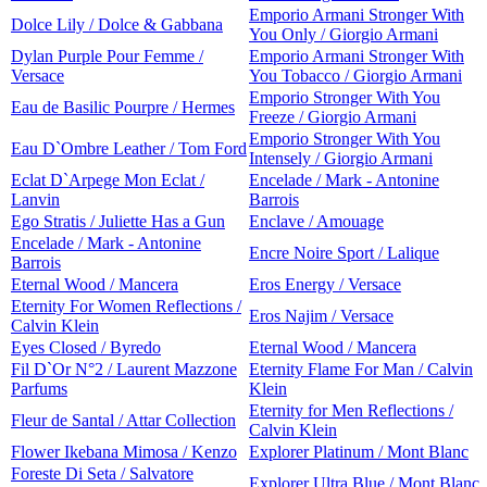
Emporio Armani Stronger With
Dolce Lily / Dolce & Gabbana
You Only / Giorgio Armani
Dylan Purple Pour Femme /
Emporio Armani Stronger With
Versace
You Tobacco / Giorgio Armani
Emporio Stronger With You
Eau de Basilic Pourpre / Hermes
Freeze / Giorgio Armani
Emporio Stronger With You
Eau D`Ombre Leather / Tom Ford
Intensely / Giorgio Armani
Eclat D`Arpege Mon Eclat /
Encelade / Mark - Antonine
Lanvin
Barrois
Ego Stratis / Juliette Has a Gun
Enclave / Amouage
Encelade / Mark - Antonine
Encre Noire Sport / Lalique
Barrois
Eternal Wood / Mancera
Eros Energy / Versace
Eternity For Women Reflections /
Eros Najim / Versace
Calvin Klein
Eyes Closed / Byredo
Eternal Wood / Mancera
Fil D`Or N°2 / Laurent Mazzone
Eternity Flame For Man / Calvin
Parfums
Klein
Eternity for Men Reflections /
Fleur de Santal / Attar Collection
Calvin Klein
Flower Ikebana Mimosa / Kenzo
Explorer Platinum / Mont Blanc
Foreste Di Seta / Salvatore
Explorer Ultra Blue / Mont Blanc