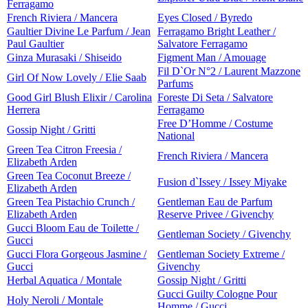
Ferragamo
French Riviera / Mancera
Eyes Closed / Byredo
Gaultier Divine Le Parfum / Jean
Ferragamo Bright Leather /
Paul Gaultier
Salvatore Ferragamo
Ginza Murasaki / Shiseido
Figment Man / Amouage
Fil D`Or N°2 / Laurent Mazzone
Girl Of Now Lovely / Elie Saab
Parfums
Good Girl Blush Elixir / Carolina
Foreste Di Seta / Salvatore
Herrera
Ferragamo
Free D’Homme / Costume
Gossip Night / Gritti
National
Green Tea Citron Freesia /
French Riviera / Mancera
Elizabeth Arden
Green Tea Coconut Breeze /
Fusion d`Issey / Issey Miyake
Elizabeth Arden
Green Tea Pistachio Crunch /
Gentleman Eau de Parfum
Elizabeth Arden
Reserve Privee / Givenchy
Gucci Bloom Eau de Toilette /
Gentleman Society / Givenchy
Gucci
Gucci Flora Gorgeous Jasmine /
Gentleman Society Extreme /
Gucci
Givenchy
Herbal Aquatica / Montale
Gossip Night / Gritti
Gucci Guilty Cologne Pour
Holy Neroli / Montale
Homme / Gucci