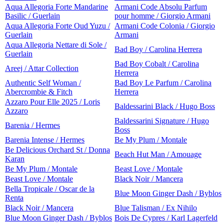
Aqua Allegoria Forte Mandarine
Armani Code Absolu Parfum
Basilic / Guerlain
pour homme / Giorgio Armani
Aqua Allegoria Forte Oud Yuzu /
Armani Code Colonia / Giorgio
Guerlain
Armani
Aqua Allegoria Nettare di Sole /
Bad Boy / Carolina Herrera
Guerlain
Bad Boy Cobalt / Carolina
Areej / Attar Collection
Herrera
Authentic Self Woman /
Bad Boy Le Parfum / Carolina
Abercrombie & Fitch
Herrera
Azzaro Pour Elle 2025 / Loris
Baldessarini Black / Hugo Boss
Azzaro
Baldessarini Signature / Hugo
Barenia / Hermes
Boss
Barenia Intense / Hermes
Be My Plum / Montale
Be Delicious Orchard St / Donna
Beach Hut Man / Amouage
Karan
Be My Plum / Montale
Beast Love / Montale
Beast Love / Montale
Black Noir / Mancera
Bella Tropicale / Oscar de la
Blue Moon Ginger Dash / Byblos
Renta
Black Noir / Mancera
Blue Talisman / Ex Nihilo
Blue Moon Ginger Dash / Byblos
Bois De Cypres / Karl Lagerfeld