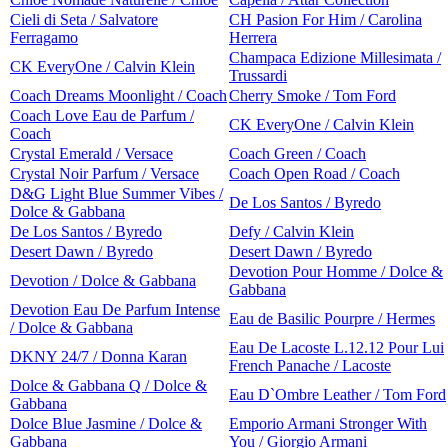
Cieli di Seta / Salvatore
CH Pasion For Him / Carolina
Ferragamo
Herrera
Champaca Edizione Millesimata /
CK EveryOne / Calvin Klein
Trussardi
Coach Dreams Moonlight / Coach
Cherry Smoke / Tom Ford
Coach Love Eau de Parfum /
CK EveryOne / Calvin Klein
Coach
Crystal Emerald / Versace
Coach Green / Coach
Crystal Noir Parfum / Versace
Coach Open Road / Coach
D&G Light Blue Summer Vibes /
De Los Santos / Byredo
Dolce & Gabbana
De Los Santos / Byredo
Defy / Calvin Klein
Desert Dawn / Byredo
Desert Dawn / Byredo
Devotion Pour Homme / Dolce &
Devotion / Dolce & Gabbana
Gabbana
Devotion Eau De Parfum Intense
Eau de Basilic Pourpre / Hermes
/ Dolce & Gabbana
Eau De Lacoste L.12.12 Pour Lui
DKNY 24/7 / Donna Karan
French Panache / Lacoste
Dolce & Gabbana Q / Dolce &
Eau D`Ombre Leather / Tom Ford
Gabbana
Dolce Blue Jasmine / Dolce &
Emporio Armani Stronger With
Gabbana
You / Giorgio Armani