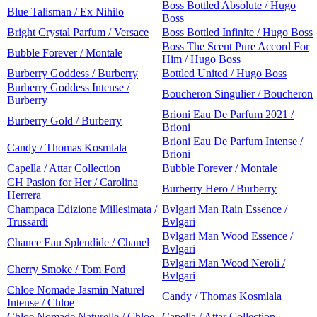
Boss Bottled Absolute / Hugo
Blue Talisman / Ex Nihilo
Boss
Bright Crystal Parfum / Versace
Boss Bottled Infinite / Hugo Boss
Boss The Scent Pure Accord For
Bubble Forever / Montale
Him / Hugo Boss
Burberry Goddess / Burberry
Bottled United / Hugo Boss
Burberry Goddess Intense /
Boucheron Singulier / Boucheron
Burberry
Brioni Eau De Parfum 2021 /
Burberry Gold / Burberry
Brioni
Brioni Eau De Parfum Intense /
Candy / Thomas Kosmlala
Brioni
Capella / Attar Collection
Bubble Forever / Montale
CH Pasion for Her / Carolina
Burberry Hero / Burberry
Herrera
Champaca Edizione Millesimata /
Bvlgari Man Rain Essence /
Trussardi
Bvlgari
Bvlgari Man Wood Essence /
Chance Eau Splendide / Chanel
Bvlgari
Bvlgari Man Wood Neroli /
Cherry Smoke / Tom Ford
Bvlgari
Chloe Nomade Jasmin Naturel
Candy / Thomas Kosmlala
Intense / Chloe
Chloe Nomade Naturelle / Chloe
Capella / Attar Collection