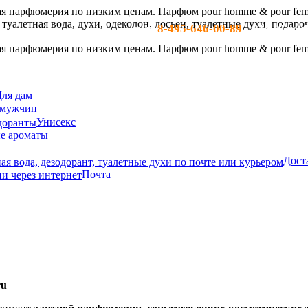
8-495-646-00-89
тел:
- c 10-19 по м
ля дам
 мужчин
Унисекс
е ароматы
Дост
Почта
ru