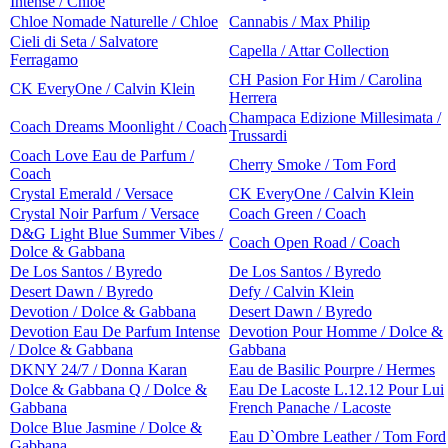
Intense / Chloe
Chloe Nomade Naturelle / Chloe
Cannabis / Max Philip
Cieli di Seta / Salvatore
Capella / Attar Collection
Ferragamo
CH Pasion For Him / Carolina
CK EveryOne / Calvin Klein
Herrera
Champaca Edizione Millesimata /
Coach Dreams Moonlight / Coach
Trussardi
Coach Love Eau de Parfum /
Cherry Smoke / Tom Ford
Coach
Crystal Emerald / Versace
CK EveryOne / Calvin Klein
Crystal Noir Parfum / Versace
Coach Green / Coach
D&G Light Blue Summer Vibes /
Coach Open Road / Coach
Dolce & Gabbana
De Los Santos / Byredo
De Los Santos / Byredo
Desert Dawn / Byredo
Defy / Calvin Klein
Devotion / Dolce & Gabbana
Desert Dawn / Byredo
Devotion Eau De Parfum Intense
Devotion Pour Homme / Dolce &
/ Dolce & Gabbana
Gabbana
DKNY 24/7 / Donna Karan
Eau de Basilic Pourpre / Hermes
Dolce & Gabbana Q / Dolce &
Eau De Lacoste L.12.12 Pour Lui
Gabbana
French Panache / Lacoste
Dolce Blue Jasmine / Dolce &
Eau D`Ombre Leather / Tom Ford
Gabbana