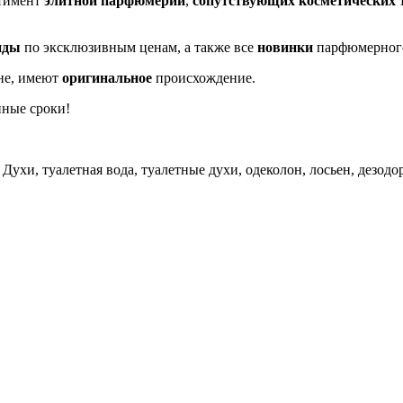
ртимент
элитной парфюмерии
,
сопутствующих косметических 
нды
по эксклюзивным ценам, а также все
новинки
парфюмерног
не, имеют
оригинальное
происхождение.
нные сроки!