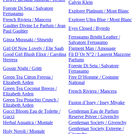
Calvin Klein
Foreste Di Seta / Salvatore
Explorer Platinum / Mont Blanc
Ferragamo
French Riviera / Mancera
Explorer Ultra Blue / Mont Blanc
Gaultier Divine Le Parfum / Jean
Eyes Closed / Byredo
Paul Gaultier
Ferragamo Bright Leather /
Ginza Murasaki / Shiseido
Salvatore Ferragamo
Girl Of Now Lovely / Elie Saab
Figment Man / Amouage
Good Girl Blush Elixir / Carolina
Fil D`Or N°2 / Laurent Mazzone
Herrera
Parfums
Foreste Di Seta / Salvatore
Gossip Night / Gritti
Ferragamo
Green Tea Citron Freesia /
Free D’Homme / Costume
Elizabeth Arden
National
Green Tea Coconut Breeze /
French Riviera / Mancera
Elizabeth Arden
Green Tea Pistachio Crunch /
Fusion d`Issey / Issey Miyake
Elizabeth Arden
Gucci Bloom Eau de Toilette /
Gentleman Eau de Parfum
Gucci
Reserve Privee / Givenchy
Herbal Aquatica / Montale
Gentleman Society / Givenchy
Gentleman Society Extreme /
Holy Neroli / Montale
Givenchy