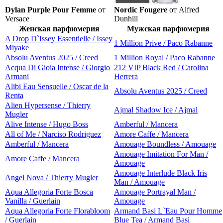
Dylan Purple Pour Femme
от
Nordic Fougere
от Alfred
Versace
Dunhill
Женская парфюмерия
Мужская парфюмерия
A Drop D`Issey Essentielle / Issey
1 Million Prive / Paco Rabanne
Miyake
Absolu Aventus 2025 / Creed
1 Million Royal / Paco Rabanne
Acqua Di Gioia Intense / Giorgio
212 VIP Black Red / Carolina
Armani
Herrera
Alibi Eau Sensuelle / Oscar de la
Absolu Aventus 2025 / Creed
Renta
Alien Hypersense / Thierry
Ajmal Shadow Ice / Ajmal
Mugler
Alive Intense / Hugo Boss
Amberful / Mancera
All of Me / Narciso Rodriguez
Amore Caffe / Mancera
Amberful / Mancera
Amouage Boundless / Amouage
Amouage Imitation For Man /
Amore Caffe / Mancera
Amouage
Amouage Interlude Black Iris
Angel Nova / Thierry Mugler
Man / Amouage
Aqua Allegoria Forte Bosca
Amouage Portrayal Man /
Vanilla / Guerlain
Amouage
Aqua Allegoria Forte Florabloom
Armand Basi L`Eau Pour Homme
/ Guerlain
Blue Tea / Armand Basi