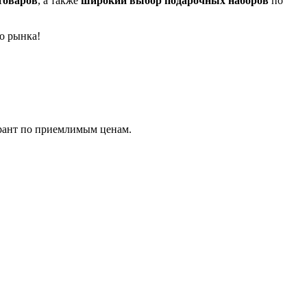
товаров
, а также
широкий выбор подарочных наборов
по
о рынка!