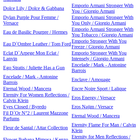
Emporio Armani Stronger With
Dolce Lily / Dolce & Gabbana
You / Giorgio Armani
Dylan Purple Pour Femme /
Emporio Armani Stronger With
Versace
You Only / Giorgio Armani
Emporio Armani Stronger With
Eau de Basilic Pourpre / Hermes
You Tobacco / Giorgio Armani
Emporio Stronger With You
Eau D`Ombre Leather / Tom Ford
Freeze / Giorgio Armani
Eclat D`Arpege Mon Eclat /
Emporio Stronger With You
Lanvin
Intensely / Giorgio Armani
Encelade / Mark - Antonine
Ego Stratis / Juliette Has a Gun
Barrois
Encelade / Mark - Antonine
Enclave / Amouage
Barrois
Eternal Wood / Mancera
Encre Noire Sport / Lalique
Eternity For Women Reflections /
Eros Energy / Versace
Calvin Klein
Eyes Closed / Byredo
Eros Najim / Versace
Fil D`Or N°2 / Laurent Mazzone
Eternal Wood / Mancera
Parfums
Eternity Flame For Man / Calvin
Fleur de Santal / Attar Collection
Klein
Eternity for Men Reflections /
Flower Ikebana Mimosa / Kenzo