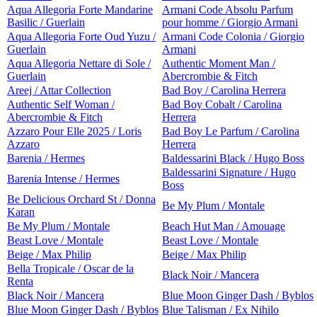
Aqua Allegoria Forte Mandarine
Armani Code Absolu Parfum
Basilic / Guerlain
pour homme / Giorgio Armani
Aqua Allegoria Forte Oud Yuzu /
Armani Code Colonia / Giorgio
Guerlain
Armani
Aqua Allegoria Nettare di Sole /
Authentic Moment Man /
Guerlain
Abercrombie & Fitch
Areej / Attar Collection
Bad Boy / Carolina Herrera
Authentic Self Woman /
Bad Boy Cobalt / Carolina
Abercrombie & Fitch
Herrera
Azzaro Pour Elle 2025 / Loris
Bad Boy Le Parfum / Carolina
Azzaro
Herrera
Barenia / Hermes
Baldessarini Black / Hugo Boss
Baldessarini Signature / Hugo
Barenia Intense / Hermes
Boss
Be Delicious Orchard St / Donna
Be My Plum / Montale
Karan
Be My Plum / Montale
Beach Hut Man / Amouage
Beast Love / Montale
Beast Love / Montale
Beige / Max Philip
Beige / Max Philip
Bella Tropicale / Oscar de la
Black Noir / Mancera
Renta
Black Noir / Mancera
Blue Moon Ginger Dash / Byblos
Blue Moon Ginger Dash / Byblos
Blue Talisman / Ex Nihilo