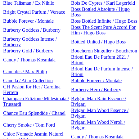
Blue Talisman / Ex Nihilo
Bois De Cypres / Karl Lagerfeld
Boss Bottled Absolute / Hugo
Bright Crystal Parfum / Versace
Boss
Bubble Forever / Montale
Boss Bottled Infinite / Hugo Boss
Boss The Scent Pure Accord For
Burberry Goddess / Burberry
Him / Hugo Boss
Burberry Goddess Intense /
Bottled United / Hugo Boss
Burberry
Burberry Gold / Burberry
Boucheron Singulier / Boucheron
Brioni Eau De Parfum 2021 /
Candy / Thomas Kosmlala
Brioni
Brioni Eau De Parfum Intense /
Cannabis / Max Philip
Brioni
Capella / Attar Collection
Bubble Forever / Montale
CH Pasion for Her / Carolina
Burberry Hero / Burberry
Herrera
Champaca Edizione Millesimata /
Bvlgari Man Rain Essence /
Trussardi
Bvlgari
Bvlgari Man Wood Essence /
Chance Eau Splendide / Chanel
Bvlgari
Bvlgari Man Wood Neroli /
Cherry Smoke / Tom Ford
Bvlgari
Chloe Nomade Jasmin Naturel
Candy / Thomas Kosmlala