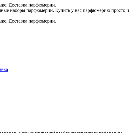
.в.
авка